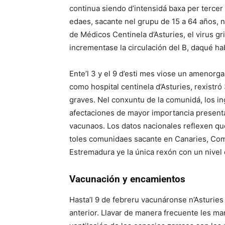
continua siendo d’intensidá baxa per tercer
edaes, sacante nel grupu de 15 a 64 años, ne
de Médicos Centinela d’Asturies, el virus g
incrementase la circulación del B, daqué ha
Ente’l 3 y el 9 d’esti mes viose un amenorg
como hospital centinela d’Asturies, rexistró
graves. Nel conxuntu de la comunidá, los i
afectaciones de mayor importancia presenta
vacunaos. Los datos nacionales reflexen que
toles comunidaes sacante en Canaries, Com
Estremadura ye la única rexón con un nivel 
Vacunación y encamientos
Hasta’l 9 de febreru vacunáronse n’Asturi
anterior. Llavar de manera frecuente les m