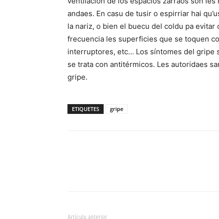
ventilación de los espacios zarraos son les
andaes. En casu de tusir o espirriar hai qu’
la nariz, o bien el buecu del coldu pa evita
frecuencia les superficies que se toquen 
interruptores, etc… Los síntomes del gripe s
se trata con antitérmicos. Les autoridaes sa
gripe.
ETIQUETES
gripe
Artículu anterior