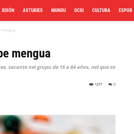
XIXÓN
ASTURIES
MUNDU
OCIU
CULTURA
ESPOR
pe mengua
ipe mengua
aes, sacante nel grupu de 15 a 64 años, nel que se
1277
0