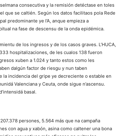
 selmana consecutiva y la remisión detéctase en toles
l que se caltién. Según los datos facilitaos pola Rede
ripal predominante ye l’A, anque empieza a
bitual na fase de descensu de la onda epidémica.
amientu de los ingresos y de los casos graves. L’HUCA,
 333 hospitalizaciones, de les cualos 138 fueron
ngresos xuben a 1.024 y tanto estos como les
ben dalgún factor de riesgu y nun taben
 la incidencia del gripe ye decreciente o estable en
unidá Valenciana y Ceuta, onde sigue n’ascensu.
d’intensidá basal.
es 207.378 persones, 5.564 más que na campaña
anes con agua y xabón, asina como caltener una bona