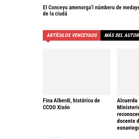
El Conceyu amenorga’l númberu de meday
de la ciudá
ARTÍCULOS VENCEYAOS
MÁS DEL AUTOR
Fina Alberdi, históricu de
Alcuerdu 
CCOO Xixón
Ministeri
reconocer
docente d
eonavieg