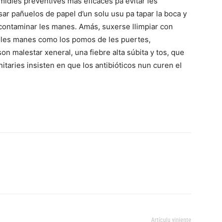
 midíes preventives más eficaces pa evitar les
usar pañuelos de papel d’un solu usu pa tapar la boca y
r contaminar les manes. Amás, suxerse llimpiar con
coles manes como los pomos de les puertes,
on malestar xeneral, una fiebre alta súbita y tos, que
nitaries insisten en que los antibióticos nun curen el
Artículu viniente