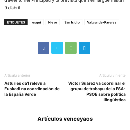
d’avientu nel Principáu y ta previstu que s’enllargue hasta’l
9 d’abril.
ETIQUETES
esquí
Nieve
San Isidro
Valgrande-Payares
Artículu anterior
Artículu viniente
Asturies da’l relevu a
Víctor Suárez va coordinar el
Euskadi na coordinación de
grupu de trabayu de la FSA-
la España Verde
PSOE sobre política
llingüística
Artículos venceyaos