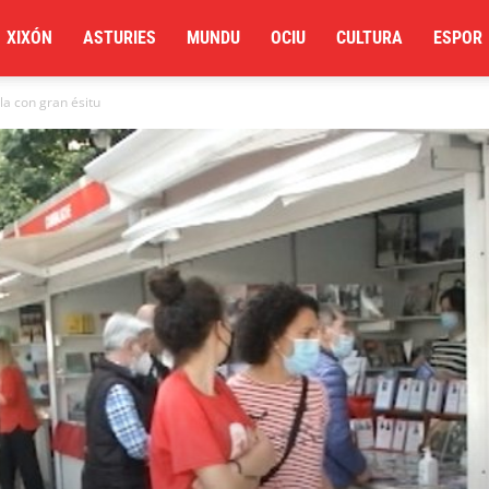
XIXÓN
ASTURIES
MUNDU
OCIU
CULTURA
ESPOR
lla con gran ésitu