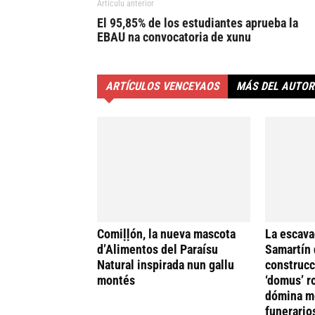
Artículu anterior
El 95,85% de los estudiantes aprueba la
EBAU na convocatoria de xunu
ARTÍCULOS VENCEYAOS
MÁS DEL AUTOR
Comiḷḷón, la nueva mascota
La escava
d’Alimentos del Paraísu
Samartín 
Natural inspirada nun gallu
construcc
montés
‘domus’ r
dómina me
funerario