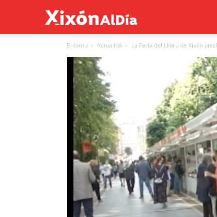
Xixón
Entamu
Actualidá
La Feria del Llibru de Xixón pies
al
día