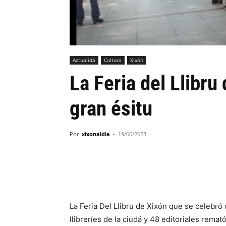
Actualidá
Cultura
Xixón
La Feria del Llibru
gran ésitu
Por
xixonaldia
-
19/06/2023
La Feria Del Llibru de Xixón que se celebró
llibreríes de la ciudá y 48 editoriales rema