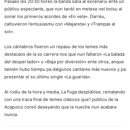
Pasaes les 20:30 hores la banda salía al escenariu énte un
públicu espectante, que nun tardó en metese nel bolsu al
sonar los primeros acordes de «En vela». Darréu,
caltuvieron l’entusiasmu con «Majareta» y «Trampas al
sol».
Los cántabros fixeron un repasu de los temes más
destacaos de la so carrera nos que nun faltaron «La balada
del despertador» o «Baja por diversión» ente otros, anque
tamién hubo tiempu pa dalgunos cantares más nuevos y pa
presentar el so últimu single «La guarida».
Al rodiu de la hora y media, La Fuga despidióse, rematando
con una traca final de temes clásicos que’l públicu de la
Acapulco coreó deseyando que la nueche nun acabara
nunca.