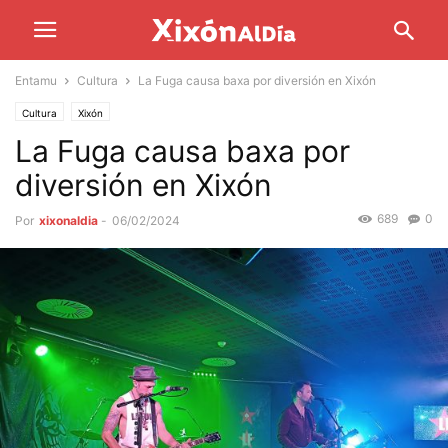
Entamu
Cultura
La Fuga causa baxa por diversión en Xixón
Cultura
Xixón
La Fuga causa baxa por
diversión en Xixón
689
0
Por
xixonaldia
-
06/02/2024