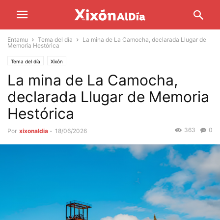
Entamu
Tema del día
La mina de La Camocha, declarada Llugar de
Memoria Hestórica
Tema del día
Xixón
La mina de La Camocha,
declarada Llugar de Memoria
Hestórica
363
0
Por
xixonaldia
-
18/06/2026