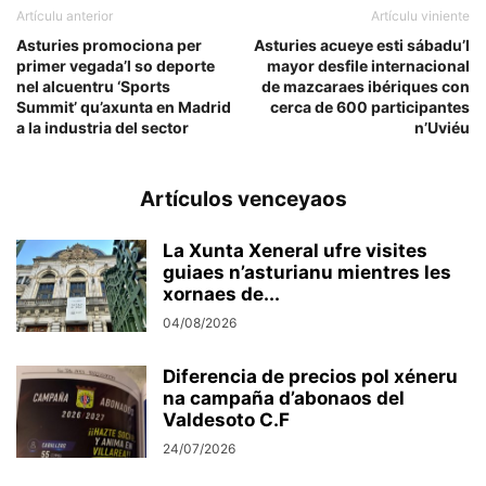
Artículu anterior
Artículu viniente
Asturies promociona per
Asturies acueye esti sábadu’l
primer vegada’l so deporte
mayor desfile internacional
nel alcuentru ‘Sports
de mazcaraes ibériques con
Summit’ qu’axunta en Madrid
cerca de 600 participantes
a la industria del sector
n’Uviéu
Artículos venceyaos
La Xunta Xeneral ufre visites
guiaes n’asturianu mientres les
xornaes de...
04/08/2026
Diferencia de precios pol xéneru
na campaña d’abonaos del
Valdesoto C.F
24/07/2026