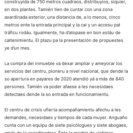
construyida de 750 metros cuadraos, distribuyíos, siquier,
en dos plantes. Tamién tien de cuntar con una zona
axardinada esterior, una distancia de, a lo menos, cinco
metros ente la entrada principal y la cai y un accesu pal
tráficu rodáu. Igualmente, ha d’atopase en bon estáu de
caltenimientu. El plazu pa la presentación de propuestes
ye d’un mes.
La compra del inmueble va dexar ampliar y ameyorar los
servicios del centru, pioneru a nivel nacional, que dende la
so apertura en payares de 2020 atendió yá a más de 840
persones. Tamién va poder afaese a les necesidaes
detectaes dende la so entrada en funcionamientu.
El centru de crisis ufierta acompañamientu afechu a les
demandes, necesidaes y tiempos de cada muyer. Anguaño
cunta con un equipu de siete psicólogues y siete abogaes,
amás de la coordinadora. Énte la medría de víctimes