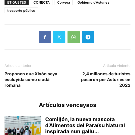
ETIQUETES
CONECTA
Corvera
Gobiernu d'Asturies
tresporte públicu
Artículu anterior
Artículu viniente
Proponen que Xixón seya
2,4 millones de turistes
escluyida como ciudá
pasaron per Asturies en
romana
2022
Artículos venceyaos
Comiḷḷón, la nueva mascota
d’Alimentos del Paraísu Natural
inspirada nun gallu...