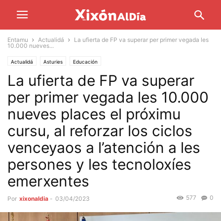
Entamu
Actualidá
La ufierta de FP va superar per primer vegada les
10.000 nueves...
Actualidá
Asturies
Educación
La ufierta de FP va superar
per primer vegada les 10.000
nueves places el próximu
cursu, al reforzar los ciclos
venceyaos a l’atención a les
persones y les tecnoloxíes
emerxentes
577
0
Por
xixonaldia
-
03/04/2023