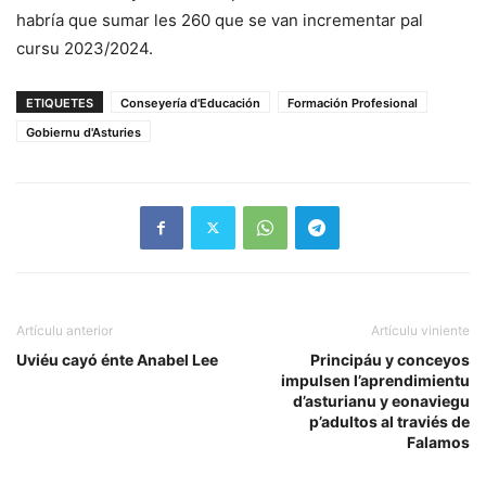
habría que sumar les 260 que se van incrementar pal
cursu 2023/2024.
ETIQUETES
Conseyería d'Educación
Formación Profesional
Gobiernu d'Asturies
Artículu anterior
Artículu viniente
Uviéu cayó énte Anabel Lee
Principáu y conceyos
impulsen l’aprendimientu
d’asturianu y eonaviegu
p’adultos al traviés de
Falamos