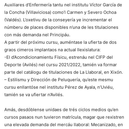
Auxiliares d’Enfermería tantu nel institutu Víctor García de
la Concha (Villaviciosa) como’l Carmen y Severo Ochoa
(Valdés). L’oxetivu de la conseyería ye incrementar el
númberu de places disponibles n’una de les titulaciones
con más demanda nel Principáu.
A partir del próximu cursu, auméntase la ufierta de dos
graos cimeros implantaos na actual llexislatura:
-El d’Acondicionamientu Físicu, estrenáu nel CIFP del
Deporte (Avilés) nel cursu 2021/2022, tamién va formar
parte del catálogu de titulaciones de La Llaboral, en Xixón.
– Estilismu y Dirección de Peluquería, qu’este mesmu
cursu enllantóse nel institutu Pérez de Ayala, n’Uviéu,
tamién se va ufiertar n’Avilés.
Amás, desdóblense unidaes de trés ciclos medios qu’en
cursos pasaos nun tuvieron matrícula, magar que rexistren
una elevada demanda del mercáu llaboral: Mecanizado, en