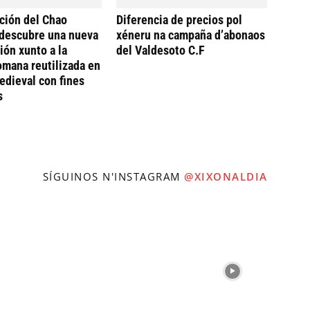
ción del Chao
Diferencia de precios pol
descubre una nueva
xéneru na campaña d’abonaos
ión xunto a la
del Valdesoto C.F
omana reutilizada en
dieval con fines
s
SÍGUINOS N'INSTAGRAM
@XIXONALDIA