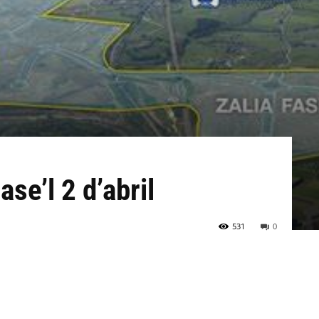
se’l 2 d’abril
531
0