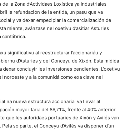
 de la Zona d’Actividaes Loxística ya Industriales
abril la refundación de la entidá, un pasu que va
social y va dexar empecipiar la comercialización de
ta miente, avánzase nel oxetivu d’asitiar Asturies
 cantábrica.
xu significativu al reestructurar l’accionariáu y
Gobiernu d’Asturies y del Conceyu de Xixón. Esta midida
va dexar concluyir les inversiones pendientes. L’oxetivu
u nel noroeste y a la comunidá como exa clave nel
al na nueva estructura accionarial va llevar al
pación mayoritaria del 86,71%, frente al 40% anterior.
te que les autoridaes portuaries de Xixón y Avilés van
 Pela so parte, el Conceyu d’Avilés va disponer d’un