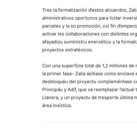
Tres la formalización d’estos alcuerdos, Za
alministrativos oportunos para licitar inver
parceles y la so promoción, col fin d’empec
activar les collaboraciones con distintes o
afayadizu suministru enerxéticu y la formal
proyectos estratéxicos.
Con una superficie total de 1,2 millones de
la primer fase- Zalia asítiase como enclave 
desbloquéu del proyectu compleméntase con
Principáu y Adif, que va reemplazar l’actua
Llanera, y un proyectu de tresporte última m
área loxística.