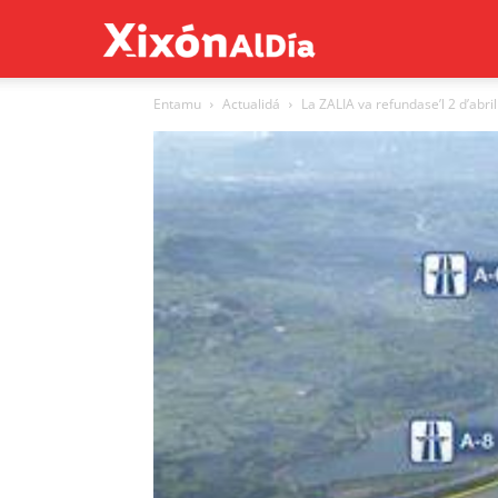
Xixón
Entamu
Actualidá
La ZALIA va refundase’l 2 d’abril
al
día