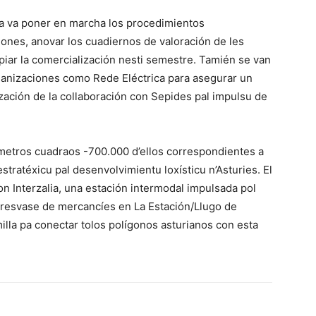
lia va poner en marcha los procedimientos
siones, anovar los cuadiernos de valoración de les
ipiar la comercialización nesti semestre. Tamién se van
rganizaciones como Rede Eléctrica para asegurar un
ización de la collaboración con Sepides pal impulsu de
 metros cuadraos -700.000 d’ellos correspondientes a
estratéxicu pal desenvolvimientu loxísticu n’Asturies. El
 Interzalia, una estación intermodal impulsada pol
l tresvase de mercancíes en La Estación/Llugo de
illa pa conectar tolos polígonos asturianos con esta