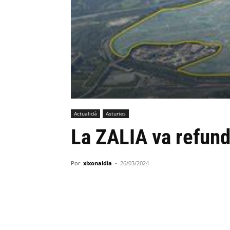
Actualidá
Asturies
La ZALIA va refunda
Por
xixonaldia
-
26/03/2024