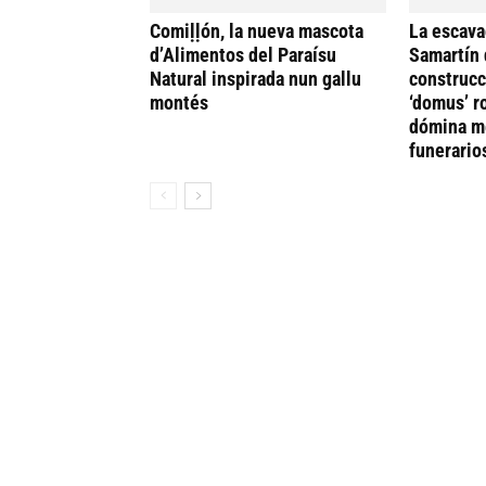
Comiḷḷón, la nueva mascota
La escava
d’Alimentos del Paraísu
Samartín 
Natural inspirada nun gallu
construcc
montés
‘domus’ r
dómina me
funerario