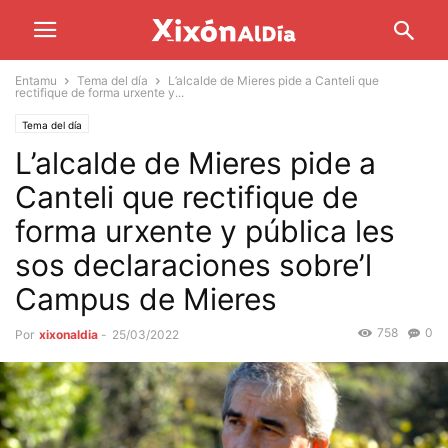
Entamu
Tema del día
L’alcalde de Mieres pide a Canteli que
rectifique de forma urxente y...
Tema del día
L’alcalde de Mieres pide a
Canteli que rectifique de
forma urxente y pública les
sos declaraciones sobre’l
Campus de Mieres
758
0
Por
xixonaldia
-
25/03/2022