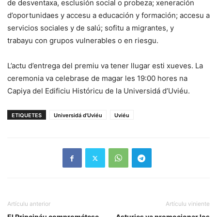
de desventaxa, esclusión social o probeza; xeneración
d’oportunidaes y accesu a educación y formación; accesu a
servicios sociales y de salú; sofitu a migrantes, y
trabayu con grupos vulnerables o en riesgu.
L’actu d’entrega del premiu va tener llugar esti xueves. La
ceremonia va celebrase de magar les 19:00 hores na
Capiya del Edificiu Históricu de la Universidá d’Uviéu.
ETIQUETES
Universidá d'Uviéu
Uviéu
Artículu anterior
Artículu viniente
El Principáu comprométese
Asturies va promocionar los