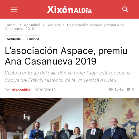
Entamu
Actualidá
Sociedá
L’asociación Aspace, premiu Ana
Casanueva 2019
Actualidá
Sociedá
L’asociación Aspace, premiu
Ana Casanueva 2019
L'actu d'entrega del galardón va tener llugar esti xueves na
Capiya del Edificiu Históricu de la Universidá d'Uviéu
1342
0
Por
xixonaldia
-
30/09/2019