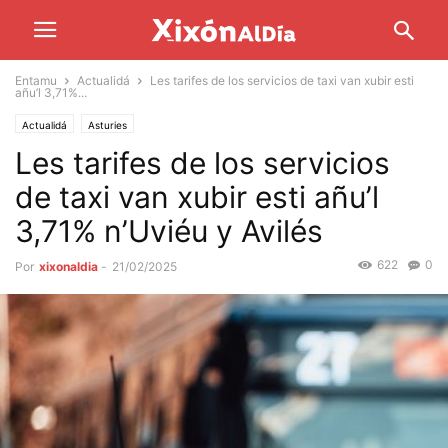
Entamu
Actualidá
Les tarifes de los servicios de taxi van xubir esti
añu’l 3,71%...
Actualidá
Asturies
Les tarifes de los servicios
de taxi van xubir esti añu’l
3,71% n’Uviéu y Avilés
622
0
Por
xixonaldia
-
21/02/2025