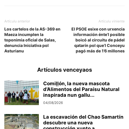
Artículu anterior
Artículu viniente
Los cartelos de la AS-369 en
El PSOE esixe con urxencia
Maeza incumplen la
información énte’l posible
toponimia oficial de Salas,
boicó al circuitu de pádel
denuncia Iniciativa pol
qatarín pol que’l Conceyu
Asturianu
pagó más de 1’6 millones
Artículos venceyaos
Comiḷḷón, la nueva mascota
d’Alimentos del Paraísu Natural
inspirada nun gallu...
04/08/2026
La escavación del Chao Samartín
descubre una nueva
construcción xunto a...