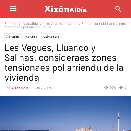
Entamu
Actualidá
Les Vegues, Lluanco y Salinas, consideraes zones
tensionaes pol arriendu de la...
Actualidá
Asturies
Última hora
Les Vegues, Lluanco y
Salinas, consideraes zones
tensionaes pol arriendu de la
vivienda
600
0
Por
xixonaldia
-
13/02/2025