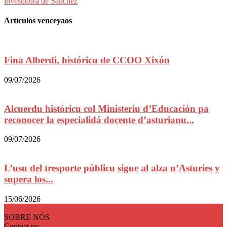
investidura de Sánchez
Artículos venceyaos
Fina Alberdi, históricu de CCOO Xixón
09/07/2026
Alcuerdu históricu col Ministeriu d’Educación pa
reconocer la especialidá docente d’asturianu...
09/07/2026
L’usu del tresporte públicu sigue al alza n’Asturies y
supera los...
15/06/2026
SOBRE NÓS
Contact us:
redaccion@xixonaldia.com