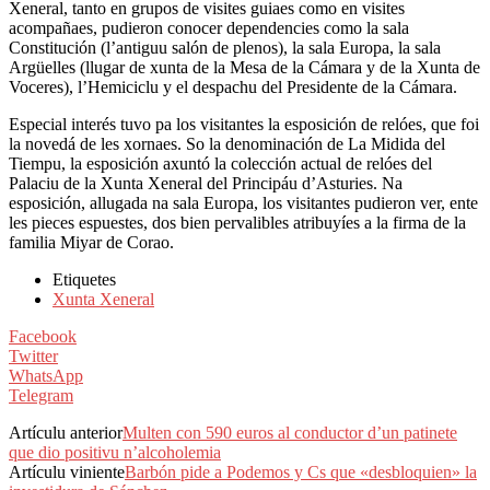
Xeneral, tanto en grupos de visites guiaes como en visites
acompañaes, pudieron conocer dependencies como la sala
Constitución (l’antiguu salón de plenos), la sala Europa, la sala
Argüelles (llugar de xunta de la Mesa de la Cámara y de la Xunta de
Voceres), l’Hemiciclu y el despachu del Presidente de la Cámara.
Especial interés tuvo pa los visitantes la esposición de relóes, que foi
la novedá de les xornaes. So la denominación de La Midida del
Tiempu, la esposición axuntó la colección actual de relóes del
Palaciu de la Xunta Xeneral del Principáu d’Asturies. Na
esposición, allugada na sala Europa, los visitantes pudieron ver, ente
les pieces espuestes, dos bien pervalibles atribuyíes a la firma de la
familia Miyar de Corao.
Etiquetes
Xunta Xeneral
Facebook
Twitter
WhatsApp
Telegram
Artículu anterior
Multen con 590 euros al conductor d’un patinete
que dio positivu n’alcoholemia
Artículu viniente
Barbón pide a Podemos y Cs que «desbloquien» la