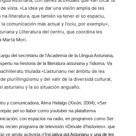
ngua Asturiana, con delles actividaes que van tocar la
de vista. «La idea ye dar una visión amplia de les
na lliteratura, que tamién va tener el so espaciu,
e la comunicación más actual y l’ociu, por exemplu»,
uriana y Lliteratura del centru, que coordina les
a Marta Mori.
cargu del secretariu de l’Academia de la Llingua Asturiana,
rtu na hestoria de la lliteratura asturiana y l’idioma. Va
chilleratu titulada «L’asturianu nel ámbitu de les
de plurillingüismu y del valir de la diversidá cultural,
l asturianu y la so situación anguaño.
ntru y comunicadora, Alma Hidalgo (Xixón, 2004), «Ser
 repás pel so llabor como youtuber na plataforma
unicación, con espacios na radio, en programes como
Ser
ás recién programa de televisión «Déxate d’histories», que
o ye amás activista n’Inici
ativa pol Asturianu y una de les