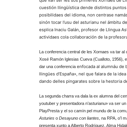
que van ser les sos primeres Xornaes de Lli
cuestión llingüística dende distintos puntos 
posibilidaes del idioma, non centrase namás 
sinón tocar l’usu del asturianu nel ámbitu d
esplica Inaciu Galán, profesor de Llingua Ast
actividaes cola collaboración de la profesor
La conferencia central de les Xornaes va tar al 
Xosé Ramón Iglesias Cueva (Cualloto, 1956), espe
enfocada al alumnáu de ba
dar una conferencia
llingües d’España», nel que falara de la idea 
dando delles pingarates sobre la hestoria de
La segunda charra va dala la ex alumna del ce
youtuber y presentadora n’asturianu» va ser un
PlayPresta y el so camín pel mundu de la com
Asturies
o
Desayuno con liantes
, na RPA, o’l m
presenta xunto a Alberto Rodríguez. Alma Hidalg