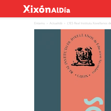
Xixón
Entamu
Actualidá
L’IES Real Institutu Xovellanos 
al
día