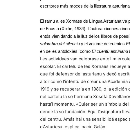
escritores más moces de la lliteratura asturian
El ramu a les Xornaes de Llingua Asturiana va p
de Fausta (Xixón, 1934). L’autora xixonesa inco
entós vien dando a la lluz dellos llibros de poe
solombra del silenciu
y el volume de cuentos
El
en delles antoloxíes, como
El cuentu asturianu 
Les actividaes van celebrase ente’l miércole
escolar. El cartelu de les Xornaes recueye 
que foi defensor del asturianu y dexó escri
altor como l’intentu de crear una Academia d
1919 y se recuperaría en 1980, o la edición 
nel cartelu la so hermana Xosefa Xovellano
hasta’l momentu. «Quier ser un símbolu del 
dende la so fundación. Equí l’asignatura ll
del centru. Amás hai una sensibilidá especia
d’Asturies», esplica Inaciu Galán.