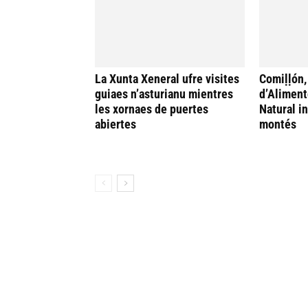
La Xunta Xeneral ufre visites
Comiḷḷón,
guiaes n’asturianu mientres
d’Aliment
les xornaes de puertes
Natural i
abiertes
montés