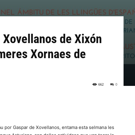
u Xovellanos de Xixón
imeres Xornaes de
662
0
dáu por Gaspar de Xovellanos, entama esta selmana les