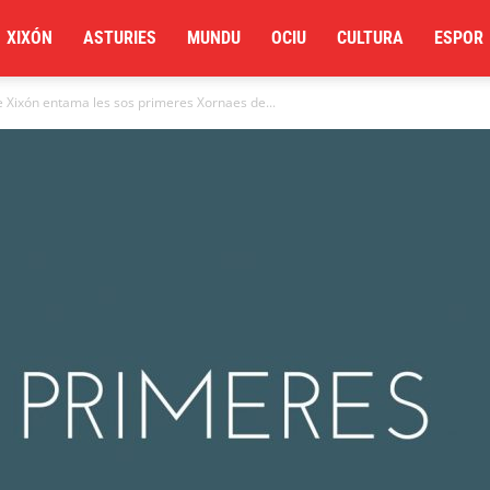
XIXÓN
ASTURIES
MUNDU
OCIU
CULTURA
ESPOR
de Xixón entama les sos primeres Xornaes de...