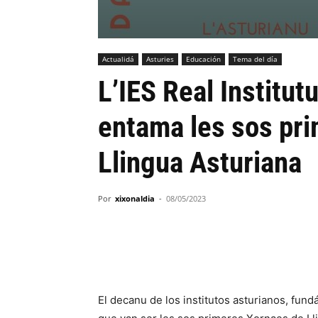
Actualidá
Asturies
Educación
Tema del día
L’IES Real Institut
entama les sos pr
Llingua Asturiana
Por
xixonaldia
-
08/05/2023
El decanu de los institutos asturianos, fun