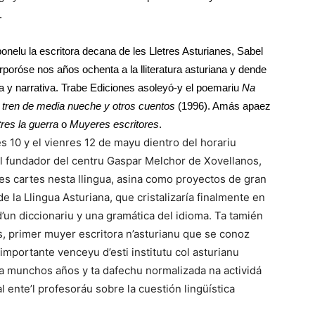
a.
onelu la escritora decana de les Lletres Asturianes, Sabel
rporóse nos años ochenta a la lliteratura asturiana y dende
sía y narrativa. Trabe Ediciones asoleyó-y el poemariu
Na
 tren de media nueche y otros cuentos
(1996). Amás apaez
tres la guerra
o
Muyeres escritores
.
s 10 y el vienres 12 de mayu dientro del horariu
al fundador del centru Gaspar Melchor de Xovellanos,
tes cartes nesta llingua, asina como proyectos de gran
e la Llingua Asturiana, que cristalizaría finalmente en
d’un diccionariu y una gramática del idioma. Ta tamién
s, primer muyer escritora n’asturianu que se conoz
importante venceyu d’esti institutu col asturianu
eva munchos años y ta dafechu normalizada na actividá
l ente’l profesoráu sobre la cuestión lingüística