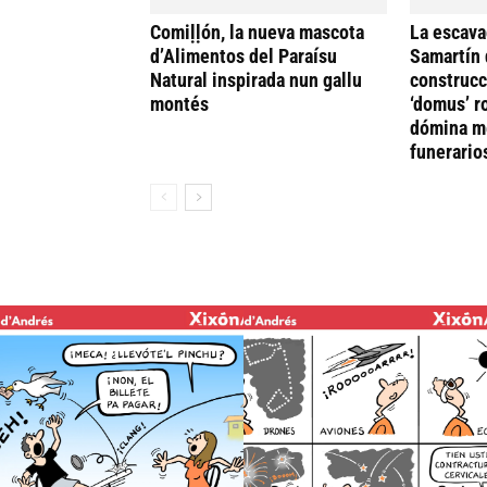
Comiḷḷón, la nueva mascota
La escava
d’Alimentos del Paraísu
Samartín 
Natural inspirada nun gallu
construcc
montés
‘domus’ r
dómina me
funerario