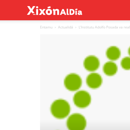
Xixón
Entamu
Actualidá
L’Institutu Adolfo Posada va rea
al
día