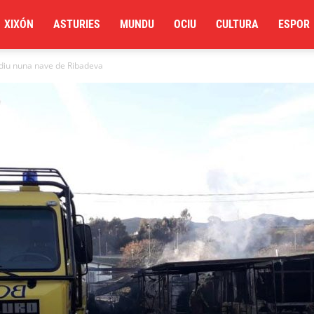
XIXÓN
ASTURIES
MUNDU
OCIU
CULTURA
ESPOR
diu nuna nave de Ribadeva