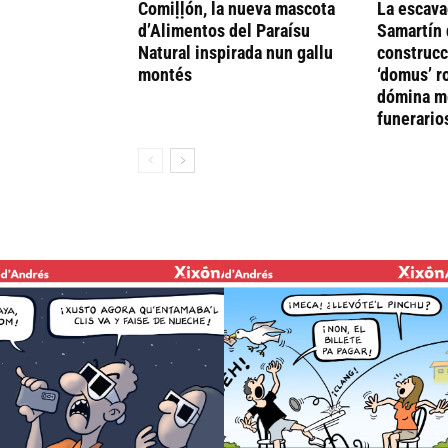
Comiḷḷón, la nueva mascota
La escava
d’Alimentos del Paraísu
Samartín 
Natural inspirada nun gallu
construcc
montés
‘domus’ r
dómina me
funerario