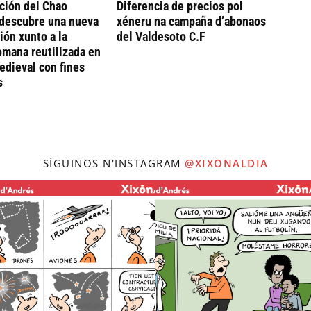
ción del Chao
Diferencia de precios pol
descubre una nueva
xéneru na campaña d’abonaos
ión xunto a la
del Valdesoto C.F
omana reutilizada en
dieval con fines
s
SÍGUINOS N'INSTAGRAM
@XIXONALDIA