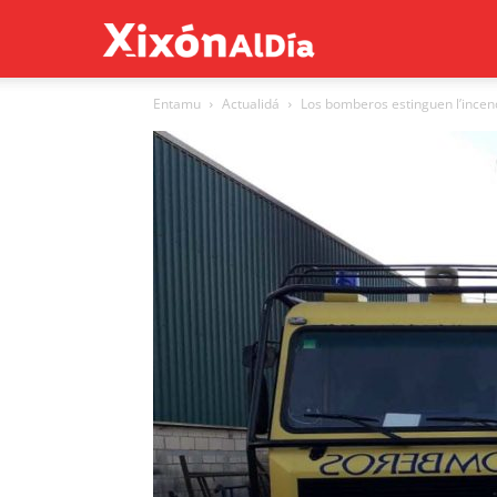
Xixón
Entamu
Actualidá
Los bomberos estinguen l’incen
al
día