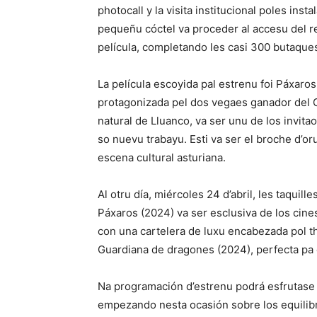
photocall y la visita institucional poles in
pequeñu cóctel va proceder al accesu del re
película, completando les casi 300 butaques
La película escoyida pal estrenu foi Páxar
protagonizada pel dos vegaes ganador del Goy
natural de Lluanco, va ser unu de los invitao
so nuevu trabayu. Esti va ser el broche d’oru
escena cultural asturiana.
Al otru día, miércoles 24 d’abril, les taquill
Páxaros (2024) va ser esclusiva de los cine
con una cartelera de luxu encabezada pol thr
Guardiana de dragones (2024), perfecta pa d
Na programación d’estrenu podrá esfrutase 
empezando nesta ocasión sobre los equilibr