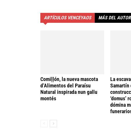
ARTÍCULOS VENCEYAOS
MÁS DEL AUTOR
Comiḷḷón, la nueva mascota
La escava
d’Alimentos del Paraísu
Samartín 
Natural inspirada nun gallu
construcc
montés
‘domus’ r
dómina me
funerario