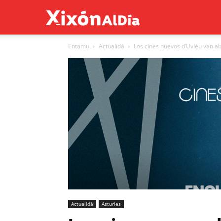
Xixón
Entamu
Actualidá
Los cines nuevos d’Uviéu van abri
al
día
Actualidá
Asturies