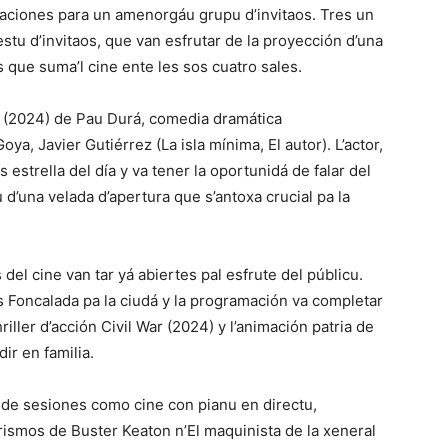
stalaciones para un amenorgáu grupu d’invitaos. Tres un
stu d’invitaos, que van esfrutar de la proyección d’una
 que suma’l cine ente les sos cuatro sales.
os (2024) de Pau Durá, comedia dramática
a, Javier Gutiérrez (La isla mínima, El autor). L’actor,
s estrella del día y va tener la oportunidá de falar del
 d’una velada d’apertura que s’antoxa crucial pa la
es del cine van tar yá abiertes pal esfrute del públicu.
s Foncalada pa la ciudá y la programación va completar
iller d’acción Civil War (2024) y l’animación patria de
ir en familia.
de sesiones como cine con pianu en directu,
ismos de Buster Keaton n’El maquinista de la xeneral