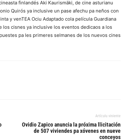
 cineasta finlandés Aki Kaurismäki, de cine asturianu
tonio Quirós ya inclusive un pase afechu pa neños con
inta y venTEA Ociu Adaptado cola película Guardiana
e los cisnes ya inclusive los eventos dedicaos a los
apuestes pa les primeres selmanes de los nuevos cines
Artículu viniente
o
Ovidio Zapico anuncia la próxima llicitación
de 507 viviendes pa xóvenes en nueve
conceyos