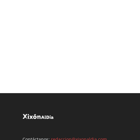
Contáctanos:
redaccion@xixonaldia.com