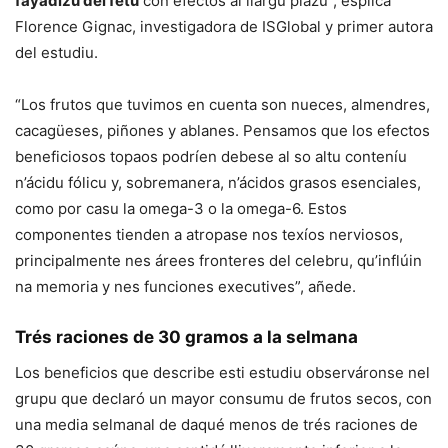
fayadizu del fetu
con efectos al llargu plazu”, esplica
Florence Gignac, investigadora de ISGlobal y primer autora
del estudiu.
“Los frutos que tuvimos en cuenta son nueces, almendres,
cacagüeses, piñones y ablanes. Pensamos que los efectos
beneficiosos topaos podríen debese al so altu conteníu
n’ácidu fólicu y, sobremanera, n’ácidos grasos esenciales,
como por casu la omega-3 o la omega-6. Estos
componentes tienden a atropase nos texíos nerviosos,
principalmente nes árees fronteres del celebru, qu’inflúin
na memoria y nes funciones executives”, añede.
Trés raciones de 30 gramos a la selmana
Los beneficios que describe esti estudiu observáronse nel
grupu que declaró un mayor consumu de frutos secos, con
una media selmanal de daqué menos de trés raciones de