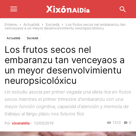
Entamu
Actualidá
Sociedá
Los frutos secos nel embaranzu tan
venceyaos a un meyor desenvolvimientu neuropsicolóxicu
Actualidá
Sociedá
Los frutos secos nel
embaranzu tan venceyaos a
un meyor desenvolvimientu
neuropsicolóxicu
Un estudiu asocia per primer vegada una dieta rica en frutos
secos mientres el primer trimestre d'embaranzu con una
meyor función cognitiva, capacidá d'atención y memoria de
trabayu al llargu plazu nos futuros fíos
1312
0
Por
xixonaldia
-
12/05/2019