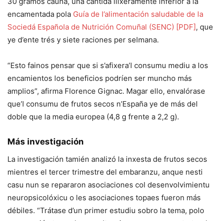
30 gramos caúna, una cantidá llixeramente inferior a la
encamentada pola
Guía de l’alimentación saludable de la
Sociedá Española de Nutrición Comuñal (SENC) [PDF]
, que
ye d’ente trés y siete raciones per selmana.
“Esto fainos pensar que si s’afixera’l consumu mediu a los
encamientos los beneficios podríen ser muncho más
amplios”, afirma Florence Gignac. Magar ello, envalórase
que’l consumu de frutos secos n’España ye de más del
doble que la media europea (4,8 g frente a 2,2 g).
Más investigación
La investigación tamién analizó la inxesta de frutos secos
mientres el tercer trimestre del embaranzu, anque nesti
casu nun se repararon asociaciones col desenvolvimientu
neuropsicolóxicu o les asociaciones topaes fueron más
débiles. “Trátase d’un primer estudiu sobro la tema, polo