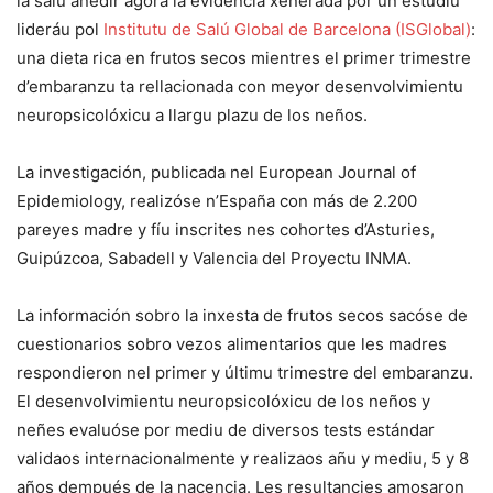
la salú añedir agora la evidencia xenerada por un estudiu
lideráu pol
Institutu de Salú Global de Barcelona (ISGlobal)
:
una dieta rica en frutos secos mientres el primer trimestre
d’embaranzu ta rellacionada con meyor desenvolvimientu
neuropsicolóxicu a llargu plazu de los neños.
La investigación, publicada nel European Journal of
Epidemiology, realizóse n’España con más de 2.200
pareyes madre y fíu inscrites nes cohortes d’Asturies,
Guipúzcoa, Sabadell y Valencia del Proyectu INMA.
La información sobro la inxesta de frutos secos sacóse de
cuestionarios sobro vezos alimentarios que les madres
respondieron nel primer y últimu trimestre del embaranzu.
El desenvolvimientu neuropsicolóxicu de los neños y
neñes evaluóse por mediu de diversos tests estándar
validaos internacionalmente y realizaos añu y mediu, 5 y 8
años dempués de la nacencia. Les resultancies amosaron