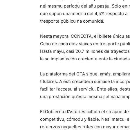
nel mesmu periodu del añu pasáu. Solo en 
que supón una medría del 4,5% respectu al 
tresporte públicu na comunidá.
Nesta meyora, CONECTA, el billete únicu ast
Ocho de cada diez viaxes en tresporte públi
Hasta mayu, casi 20,7 millones de trayectos
la so implantación creciente ente la ciudada
La plataforma del CTA sigue, amás, ampliand
titulares. A esti crecedera súmase la incor
facilitar l’accesu al serviciu. Ente elles, dest
una prestación qu’esta mesma selmana empe
El Gobiernu d’Asturies caltién el so apuest
competitivu, cómodu y fiable. Nesi marcu, 
refuerzos naquelles rutes con mayor deman