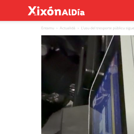
Xixón
Entamu
Actualidá
L’usu del tresporte públicu sigue
al
día