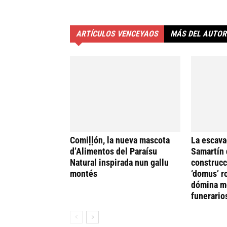
ARTÍCULOS VENCEYAOS
MÁS DEL AUTOR
Comiḷḷón, la nueva mascota
La escava
d’Alimentos del Paraísu
Samartín 
Natural inspirada nun gallu
construcc
montés
‘domus’ r
dómina me
funerario