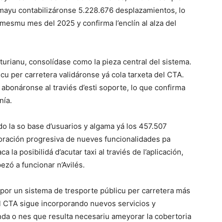
mayu contabilizáronse 5.228.676 desplazamientos, lo
mesmu mes del 2025 y confirma l’enclín al alza del
urianu, consolídase como la pieza central del sistema.
cu per carretera validáronse yá cola tarxeta del CTA.
 abonáronse al traviés d’esti soporte, lo que confirma
nía.
o la so base d’usuarios y algama yá los 457.507
poración progresiva de nueves funcionalidades pa
aca la posibilidá d’acutar taxi al traviés de l’aplicación,
zó a funcionar n’Avilés.
e por un sistema de tresporte públicu per carretera más
el CTA sigue incorporando nuevos servicios y
da o nes que resulta necesariu ameyorar la cobertoria