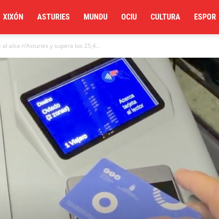
XIXÓN
ASTURIES
MUNDU
OCIU
CULTURA
ESPOR
 al alza n’Asturies y supera los 25,4...