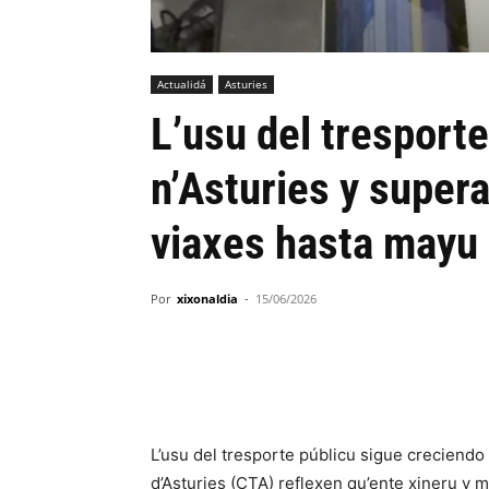
Actualidá
Asturies
L’usu del tresporte
n’Asturies y supera
viaxes hasta mayu
Por
xixonaldia
-
15/06/2026
L’usu del tresporte públicu sigue creciendo
d’Asturies (CTA) reflexen qu’ente xineru y