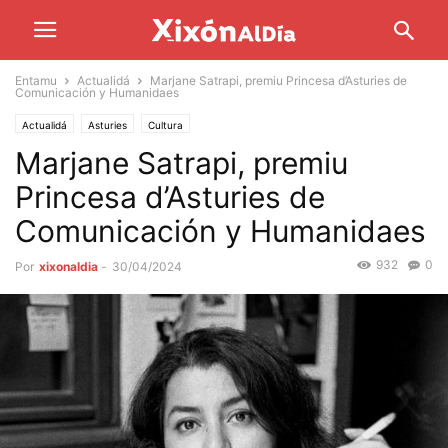
Entamu
Actualidá
Marjane Satrapi, premiu Princesa d’Asturies de
Comunicación y Humanidaes
Actualidá
Asturies
Cultura
Marjane Satrapi, premiu
Princesa d’Asturies de
Comunicación y Humanidaes
932
0
Por
xixonaldia
-
30/04/2024