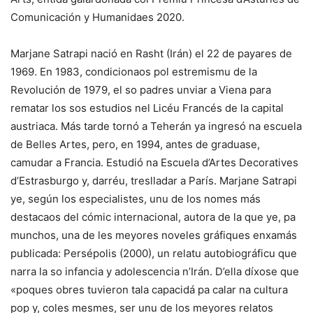
Comunicación y Humanidaes 2020.
Marjane Satrapi nació en Rasht (Irán) el 22 de payares de
1969. En 1983, condicionaos pol estremismu de la
Revolución de 1979, el so padres unviar a Viena para
rematar los sos estudios nel Licéu Francés de la capital
austriaca. Más tarde tornó a Teherán ya ingresó na escuela
de Belles Artes, pero, en 1994, antes de graduase,
camudar a Francia. Estudió na Escuela d’Artes Decoratives
d’Estrasburgo y, darréu, treslladar a París. Marjane Satrapi
ye, según los especialistes, unu de los nomes más
destacaos del cómic internacional, autora de la que ye, pa
munchos, una de les meyores noveles gráfiques enxamás
publicada: Persépolis (2000), un relatu autobiográficu que
narra la so infancia y adolescencia n’Irán. D’ella díxose que
«poques obres tuvieron tala capacidá pa calar na cultura
pop y, coles mesmes, ser unu de los meyores relatos