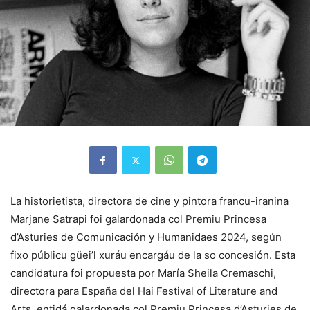
La historietista, directora de cine y pintora francu-iranina
Marjane Satrapi foi galardonada col Premiu Princesa
d’Asturies de Comunicación y Humanidaes 2024, según
fixo públicu güei’l xuráu encargáu de la so concesión. Esta
candidatura foi propuesta por María Sheila Cremaschi,
directora para España del Hai Festival of Literature and
Arts, entidá galardonada col Premiu Princesa d’Asturies de