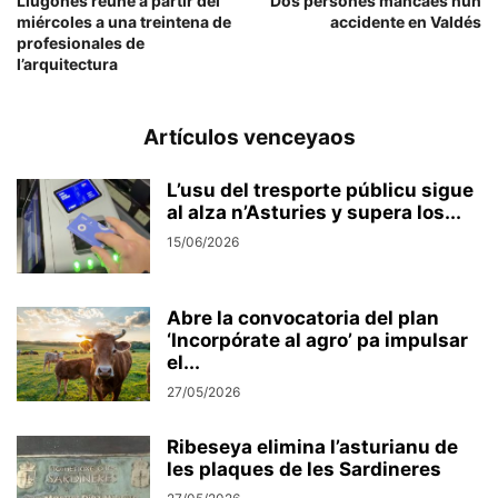
Llugones reúne a partir del
Dos persones mancaes nun
miércoles a una treintena de
accidente en Valdés
profesionales de
l’arquitectura
Artículos venceyaos
L’usu del tresporte públicu sigue
al alza n’Asturies y supera los...
15/06/2026
Abre la convocatoria del plan
‘Incorpórate al agro’ pa impulsar
el...
27/05/2026
Ribeseya elimina l’asturianu de
les plaques de les Sardineres