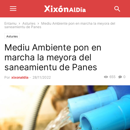
Entamu
Asturies
Mediu Ambiente pon en marcha la meyora del
saneamientu de Panes
Asturies
Mediu Ambiente pon en
marcha la meyora del
saneamientu de Panes
655
0
Por
xixonaldia
-
28/11/2022