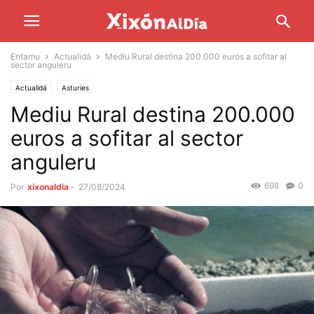
Entamu
Actualidá
Mediu Rural destina 200.000 euros a sofitar al
sector anguleru
Actualidá
Asturies
Mediu Rural destina 200.000
euros a sofitar al sector
anguleru
698
0
Por
xixonaldia
-
27/08/2024