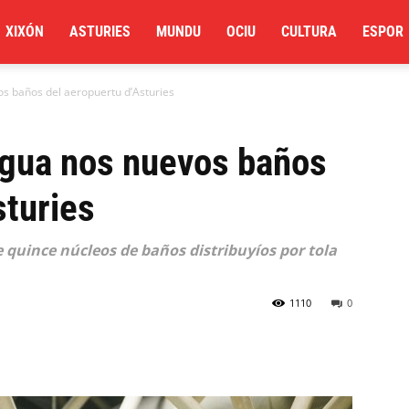
XIXÓN
ASTURIES
MUNDU
OCIU
CULTURA
ESPOR
s baños del aeropuertu d’Asturies
gua nos nuevos baños
sturies
e quince núcleos de baños distribuyíos por tola
1110
0