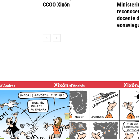
CCOO Xixón
Ministeri
reconocer
docente d
eonavieg