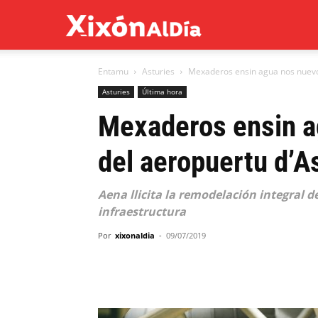
Xixón
Entamu
Asturies
Mexaderos ensin agua nos nuevo
al
Asturies
Última hora
Mexaderos ensin a
día
del aeropuertu d’A
Aena llicita la remodelación integral d
infraestructura
Por
xixonaldia
-
09/07/2019