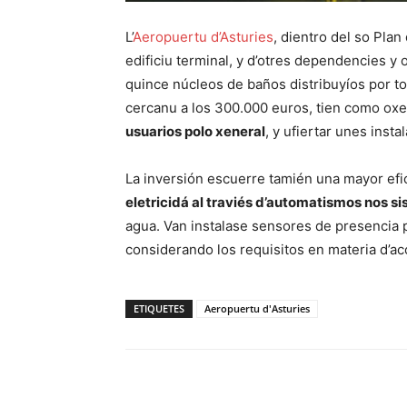
L’
Aeropuertu d’Asturies
, dientro del so Plan
edificiu terminal, y d’otres dependencies y o
quince núcleos de baños distribuyíos por tol
cercanu a los 300.000 euros, tien como ox
usuarios polo xeneral
, y ufiertar unes inst
La inversión escuerre tamién una mayor efi
eletricidá al traviés d’automatismos nos si
agua. Van instalase sensores de presencia p
considerando los requisitos en materia d’acc
ETIQUETES
Aeropuertu d'Asturies