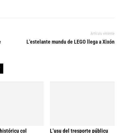
Artículu viniente
e
L’estelante mundu de LEGO llega a Xixón
históricu col
L’usu del tresporte públicu