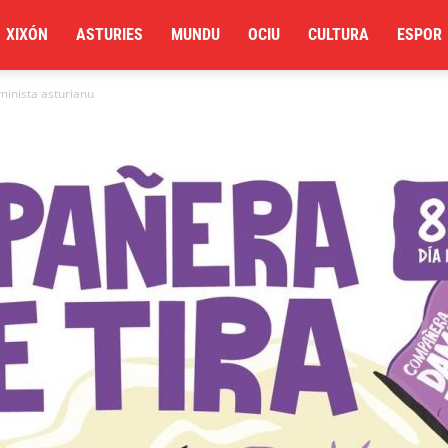
XIXÓN
ASTURIES
MUNDU
OCIU
CULTURA
ESPOR
minista asturianu