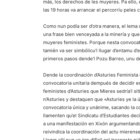
más, los derechos de les muyeres. Pa ello, e
las 19 horas va arrancar el percorríu peles c
Como nun podía ser d’otra manera, el lema 
una frase bien venceyada a la minería y que 
muyeres feministes. Porque nesta convocato
tamién va ser simbólicu’l llugar d’entamu d’
primeros pasos dende’l Pozu Barreo, unu d
Dende la coordinación d’Asturies Feminist
convocatoria unitaria dempués de decidir e
feministes d’Asturies que Mieres sedría’l si
n’Asturies y destaquen que «Asturies ye la
convocatoria única y unánime, sacando la c
llamenten qu’el Sindicatu d’Estudiantes dec
a una manifestación en Xixón argumentando 
reivindica la coordinación del actu mierense
Llegar ellí nun ye tan difícil col tresporte