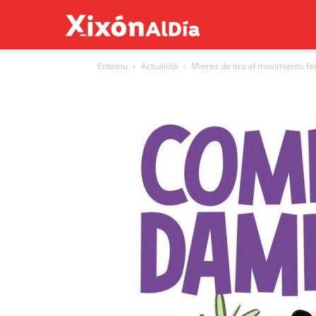
Xixón
Entamu
Actualidá
Mieres da tira al movimientu fe
al
día