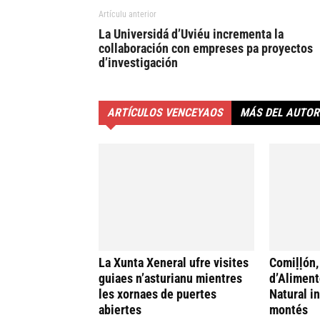
Artículu anterior
La Universidá d’Uviéu incrementa la
collaboración con empreses pa proyectos
d’investigación
ARTÍCULOS VENCEYAOS
MÁS DEL AUTOR
La Xunta Xeneral ufre visites
Comiḷḷón,
guiaes n’asturianu mientres
d’Aliment
les xornaes de puertes
Natural i
abiertes
montés