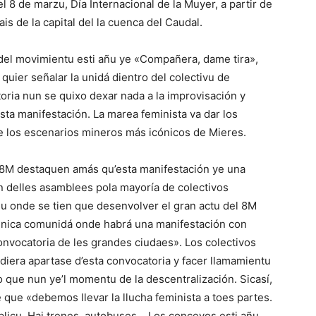
l 8 de marzu, Día Internacional de la Muyer, a partir de
ais de la capital del la cuenca del Caudal.
del movimientu esti añu ye «Compañera, dame tira»,
quier señalar la unidá dientro del colectivu de
ria nun se quixo dexar nada a la improvisación y
esta manifestación. La marea feminista va dar los
e los escenarios mineros más icónicos de Mieres.
a 8M destaquen amás qu’esta manifestación ye una
n delles asamblees pola mayoría de colectivos
tiu onde se tien que desenvolver el gran actu del 8M
 única comunidá onde habrá una manifestación con
onvocatoria de les grandes ciudaes». Los colectivos
idiera apartase d’esta convocatoria y facer llamamientu
que nun ye’l momentu de la descentralización. Sicasí,
 que «debemos llevar la llucha feminista a toes partes.
 públicu. Hai trenes, autobuses… Los conceyos esti añu