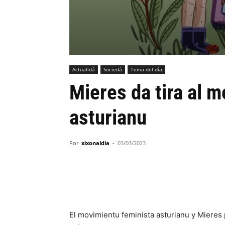
Actualidá
Sociedá
Tema del día
Mieres da tira al 
asturianu
Por
xixonaldia
-
03/03/2023
El movimientu feminista asturianu y Mieres p