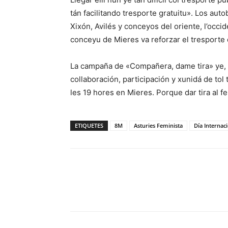
tán facilitando tresporte gratuitu». Los aut
Xixón, Avilés y conceyos del oriente, l’occi
conceyu de Mieres va reforzar el tresporte 
La campaña de «Compañera, dame tira» ye, 
collaboración, participación y xunidá de tol 
les 19 hores en Mieres. Porque dar tira al 
ETIQUETES
8M
Asturies Feminista
Día Internac