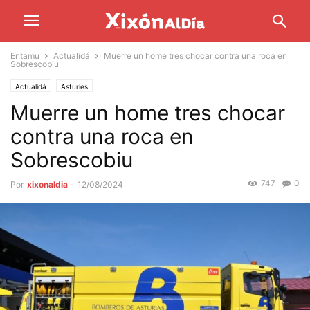
Entamu
Actualidá
Muerre un home tres chocar contra una roca en
Sobrescobiu
Actualidá
Asturies
Muerre un home tres chocar
contra una roca en
Sobrescobiu
747
0
Por
xixonaldia
-
12/08/2024