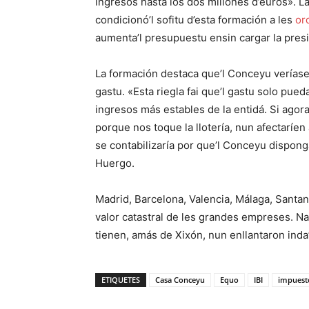
ingresos hasta los dos millones d’euros». L
condicionó’l sofitu d’esta formación a les
or
aumenta’l presupuestu ensin cargar la presi
La formación destaca que’l Conceyu veríase 
gastu. «Esta riegla fai que’l gastu solo pue
ingresos más estables de la entidá. Si agor
porque nos toque la llotería, nun afectaríen 
se contabilizaría por que’l Conceyu dispon
Huergo.
Madrid, Barcelona, Valencia, Málaga, Santan
valor catastral de les grandes empreses. N
tienen, amás de Xixón, nun enllantaron inda’l
ETIQUETES
Casa Conceyu
Equo
IBI
impuest