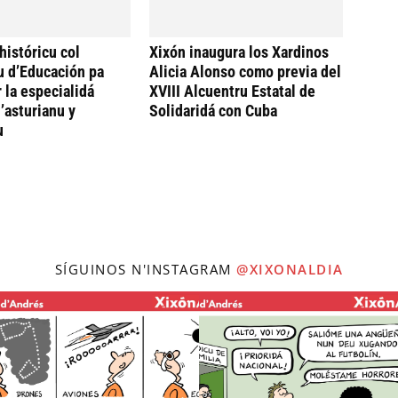
históricu col
Xixón inaugura los Xardinos
u d’Educación pa
Alicia Alonso como previa del
 la especialidá
XVIII Alcuentru Estatal de
’asturianu y
Solidaridá con Cuba
u
SÍGUINOS N'INSTAGRAM
@XIXONALDIA