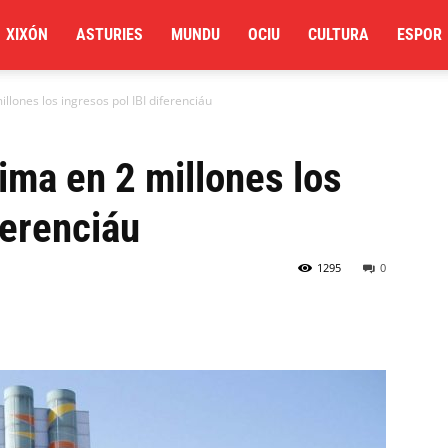
XIXÓN
ASTURIES
MUNDU
OCIU
CULTURA
ESPOR
lones los ingresos pol IBI diferenciáu
ma en 2 millones los
ferenciáu
1295
0