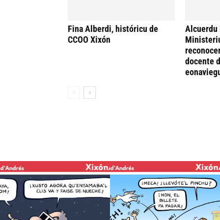
Fina Alberdi, históricu de
Alcuerdu 
CCOO Xixón
Ministeri
reconocer
docente d
eonavieg