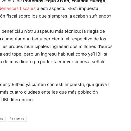
a vocera de
Podemos-Equo Xixón
,
Yolanda Huergo
,
denances fiscales
a esti aspectu. «Esti impuestu
ón fiscal sobro los que siempres la acaben sufriendo».
beneficiáu n’otru aspeutu más técnicu: la riegla de
da aumentar nun tantu per cientu al respective de los
a les arques municipales ingresen dos millones d’euros
a esti tope, pero un ingresu habitual como ye’l IBI, sí
ga de más dineru pa poder faer inversiones», señaló
der y Bilbao yá cunten con esti impuestu, que grava’l
amás cuatro ciudaes ente les que más población
 IBI diferenciáu.
os
Podemos