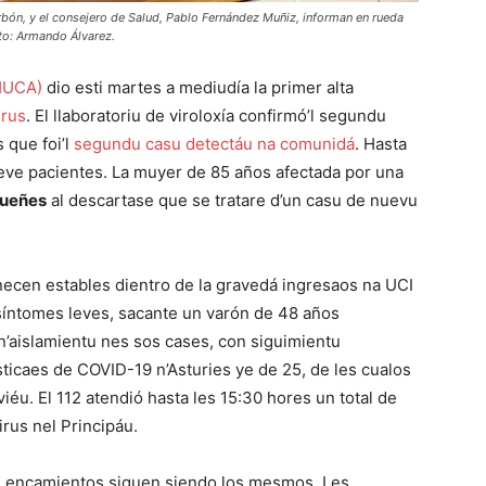
rbón, y el consejero de Salud, Pablo Fernández Muñiz, informan en rueda
oto: Armando Álvarez.
(HUCA)
dio esti martes a mediudía la primer alta
irus
. El llaboratoriu de viroloxía confirmó’l segundu
 que foi’l
segundu casu detectáu na comunidá
. Hasta
ve pacientes. La muyer de 85 años afectada por una
bueñes
al descartase que se tratare d’un casu de nuevu
ecen estables dientro de la gravedá ingresaos na UCI
 síntomes leves, sacante un varón de 48 años
n’aislamientu nes sos cases, con siguimientu
ticaes de COVID-19 n’Asturies ye de 25, de les cualos
éu. El 112 atendió hasta les 15:30 hores un total de
rus nel Principáu.
os encamientos siguen siendo los mesmos. Les