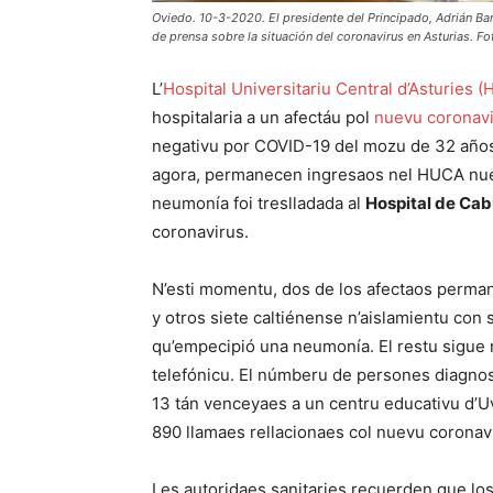
Oviedo. 10-3-2020. El presidente del Principado, Adrián Ba
de prensa sobre la situación del coronavirus en Asturias. F
L’
Hospital Universitariu Central d’Asturies 
hospitalaria a un afectáu pol
nuevu coronav
negativu por COVID-19 del mozu de 32 años
agora, permanecen ingresaos nel HUCA nue
neumonía foi treslladada al
Hospital de Ca
coronavirus.
N’esti momentu, dos de los afectaos perman
y otros siete caltiénense n’aislamientu con
qu’empecipió una neumonía. El restu sigue 
telefónicu. El númberu de persones diagnos
13 tán venceyaes a un centru educativu d’Uvi
890 llamaes rellacionaes col nuevu coronavi
Les autoridaes sanitaries recuerden que l