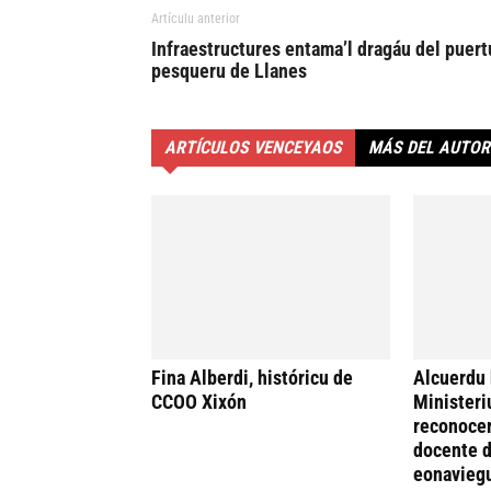
Artículu anterior
Infraestructures entama’l dragáu del puert
pesqueru de Llanes
ARTÍCULOS VENCEYAOS
MÁS DEL AUTOR
Fina Alberdi, históricu de
Alcuerdu 
CCOO Xixón
Ministeri
reconocer
docente d
eonavieg