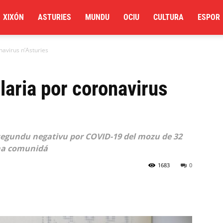
XIXÓN
ASTURIES
MUNDU
OCIU
CULTURA
ESPOR
navirus n’Asturies
laria por coronavirus
l segundu negativu por COVID-19 del mozu de 32
 na comunidá
1683
0