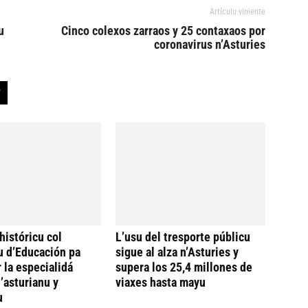
Artículu viniente
u
Cinco colexos zarraos y 25 contaxaos por
coronavirus n’Asturies
históricu col
L’usu del tresporte públicu
u d’Educación pa
sigue al alza n’Asturies y
 la especialidá
supera los 25,4 millones de
’asturianu y
viaxes hasta mayu
u