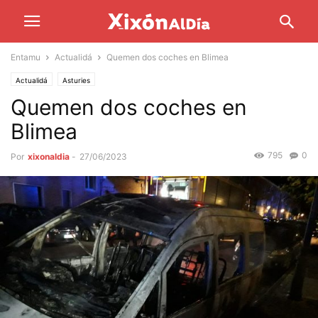
Entamu
Actualidá
Quemen dos coches en Blimea
Actualidá
Asturies
Quemen dos coches en
Blimea
795
0
Por
xixonaldia
-
27/06/2023