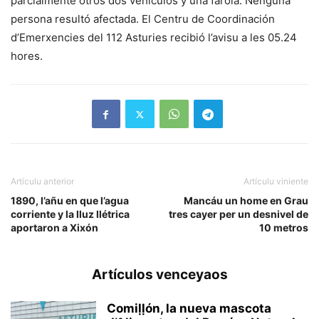
parcialmente otros dos vehículos y una farola. Nenguna
persona resultó afectada. El Centru de Coordinación
d’Emerxencies del 112 Asturies recibió l’avisu a les 05.24
hores.
Artículu anterior
Artículu viniente
1890, l’añu en que l’agua
Mancáu un home en Grau
corriente y la lluz llétrica
tres cayer per un desnivel de
aportaron a Xixón
10 metros
Artículos venceyaos
Comiḷḷón, la nueva mascota