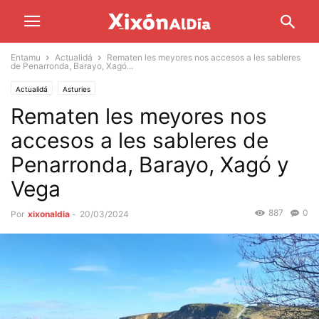
Entamu
Actualidá
Rematen les meyores nos accesos a les sableres
de Penarronda, Barayo, Xagó...
Actualidá
Asturies
Rematen les meyores nos
accesos a les sableres de
Penarronda, Barayo, Xagó y
Vega
887
0
Por
xixonaldia
-
20/03/2024