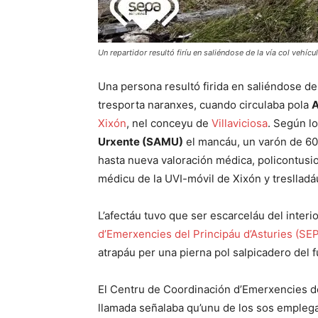
Un repartidor resultó firíu en saliéndose de la vía col vehí
Una persona resultó firida en saliéndose de
tresporta naranxes, cuando circulaba pola
Xixón
, nel conceyu de
Villaviciosa
. Según lo
Urxente (SAMU)
el mancáu, un varón de 60
hasta nueva valoración médica, policontusi
médicu de la UVI-móvil de Xixón y treslladá
L’afectáu tuvo que ser escarceláu del inter
d’Emerxencies del Principáu d’Asturies (SE
atrapáu per una pierna pol salpicadero del 
El Centru de Coordinación d’Emerxencies del 
llamada señalaba qu’unu de los sos emplegao