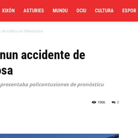
XIXÓN
ASTURIES
MUNDU
OCIU
CULTURA
ESPOR
 de tráficu en Villaviciosa
u nun accidente de
osa
 presentaba policontusiones de pronósticu
1906
0