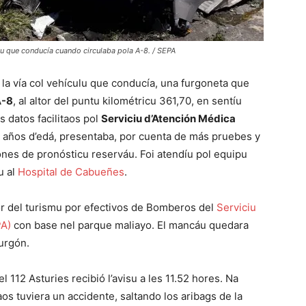
culu que conducía cuando circulaba pola A-8. / SEPA
 la vía col vehículu que conducía, una furgoneta que
A-8
, al altor del puntu kilométricu 361,70, en sentíu
s datos facilitaos pol
Serviciu d’Atención Médica
 años d’edá, presentaba, por cuenta de más pruebes y
ones de pronósticu reserváu. Foi atendíu pol equipu
u al
Hospital de Cabueñes
.
ior del turismu por efectivos de Bomberos del
Serviciu
PA)
con base nel parque maliayo. El mancáu quedara
furgón.
112 Asturies recibió l’avisu a les 11.52 hores. Na
s tuviera un accidente, saltando los aribags de la