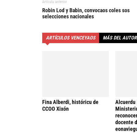
Artículu anterior
Robin Lod y Babin, convocaos coles sos
selecciones nacionales
ARTÍCULOS VENCEYAOS
MÁS DEL AUTOR
Fina Alberdi, históricu de
Alcuerdu 
CCOO Xixón
Ministeri
reconocer
docente d
eonavieg