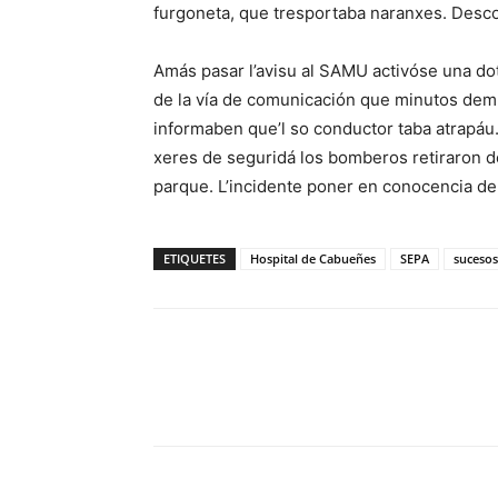
furgoneta, que tresportaba naranxes. Descono
Amás pasar l’avisu al SAMU activóse una do
de la vía de comunicación que minutos dem
informaben que’l so conductor taba atrapáu.
xeres de seguridá los bomberos retiraron del
parque. L’incidente poner en conocencia de l
ETIQUETES
Hospital de Cabueñes
SEPA
sucesos