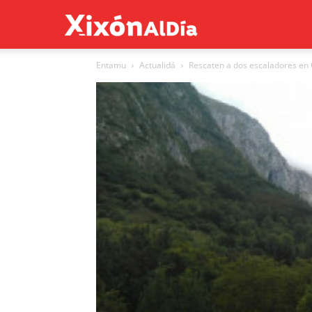
Xixón
Entamu
Actualidá
Rescaten a dos escaladores en
al
día