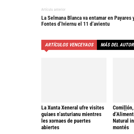
Artículu anterior
La Selmana Blanca va entamar en Payares 
Fontes d’Iviernu el 11 d’avientu
ARTÍCULOS VENCEYAOS
MÁS DEL AUTOR
La Xunta Xeneral ufre visites
Comiḷḷón,
guiaes n’asturianu mientres
d’Aliment
les xornaes de puertes
Natural i
abiertes
montés