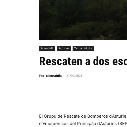
Actualidá
Asturies
Tema del día
Rescaten a dos es
Por
xixonaldia
-
21/09/2023
El Grupu de Rescate de Bomberos d’Asturies
d’Emerxencies del Principáu d’Asturies (SEP