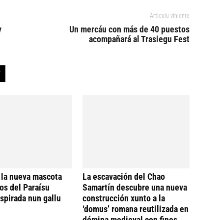
Artículu viniente
y
Un mercáu con más de 40 puestos
acompañará al Trasiegu Fest
 la nueva mascota
La escavación del Chao
os del Paraísu
Samartín descubre una nueva
nspirada nun gallu
construcción xunto a la
‘domus’ romana reutilizada en
dómina medieval con fines