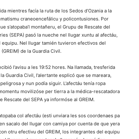
da mientres facía la ruta de los Sedos d’Ozania a la
aumatismu craneoencefálicu y policontusiones. Por
 que s’atopaba’l montañeru, el Grupu de Rescate del
ies (SEPA) pasó la nueche nel llugar xuntu al afectáu,
 equipu. Nel llugar tamién tuvieron efectivos del
(GREIM) de la Guardia Civil.
bió l’avisu a les 19:52 hores. Na llamada, tresferida
a Guardia Civil, l’alertante esplicó que se mareara,
eligrosa y nun podía siguir. L’afectáu tenía ropa
l momentu movilizóse per tierra a la médica-rescatadora
e Rescate del SEPA ya informóse al GREIM.
atopaba col afectáu (esti unviara les sos coordenaes pa
íen sacalo del llugar con camiya por cuenta de que yera
con otru efectivu del GREIM, los integrantes del equipu