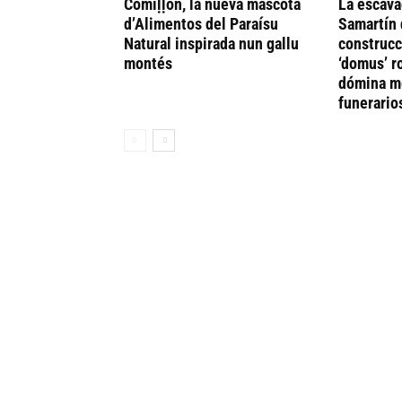
Comiḷḷón, la nueva mascota
La escava
d’Alimentos del Paraísu
Samartín 
Natural inspirada nun gallu
construcc
montés
‘domus’ r
dómina me
funerario