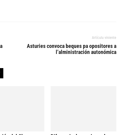
Artículu viniente
ra
Asturies convoca beques pa opositores a
l’alministración autonómica