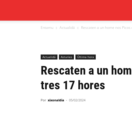
Xixón
Entamu
Actualidá
Rescaten a un home nos Picos 
al
día
Actualidá
Asturies
Última hora
Rescaten a un hom
tres 17 hores
Por
xixonaldia
-
05/02/2024