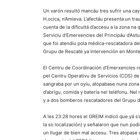
Un varón resultó mancáu tres sufrir una cayi
H.ocica, n’Amieva. L’afectáu presenta un tr
cuenta de la dificultá d’accesu a la zona na
Serviciu d’Emerxencies del Principáu d’Astur
que foi atendíu pola médica-rescatadora del
Grupu de Rescate ya Intervención en Monte 
El Centru de Coordinación d’Emerxencies reci
pel Centru Operativu de Servicios (COS) de l
sangraba por un oyíu, atopabase nuna zona p
d’abrigu, comida y batería nel teléfonu. Ne
y a dos bomberos rescatadores del Grupu d
A les 23:28 hores el GREIM indicó que yá s’
la so localización) y señalaron que nun pod
un llugar de bien mal accesu. Tres atopase 