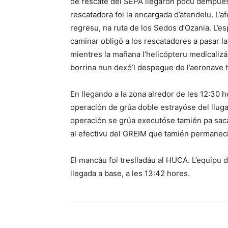
de rescate del SEPA llegaron pocu dempués 
rescatadora foi la encargada d’atendelu. L’
regresu, na ruta de los Sedos d’Ozania. L’e
caminar obligó a los rescatadores a pasar la
mientres la mañana l’helicópteru medicalizá
borrina nun dexó’l despegue de l’aeronave h
En llegando a la zona alredor de les 12:30 
operación de grúa doble estrayóse del llugar
operación se grúa executóse tamién pa saca
al efectivu del GREIM que tamién permaneci
El mancáu foi treslladáu al HUCA. L’equipu d
llegada a base, a les 13:42 hores.