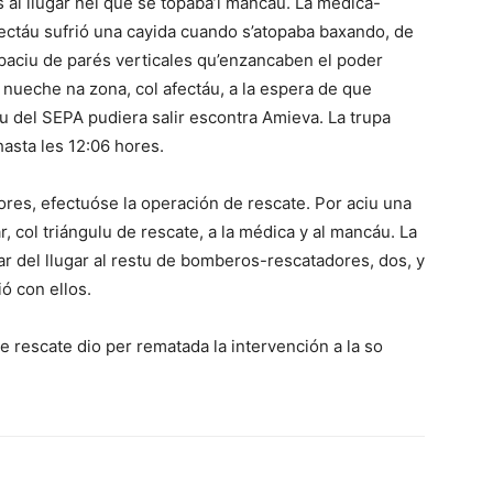
al llugar nel que se topaba’l mancáu. La médica-
afectáu sufrió una cayida cuando s’atopaba baxando, de
spaciu de parés verticales qu’enzancaben el poder
 nueche na zona, col afectáu, a la espera de que
u del SEPA pudiera salir escontra Amieva. La trupa
asta les 12:06 hores.
hores, efectuóse la operación de rescate. Por aciu una
, col triángulu de rescate, a la médica y al mancáu. La
r del llugar al restu de bomberos-rescatadores, dos, y
ó con ellos.
e rescate dio per rematada la intervención a la so