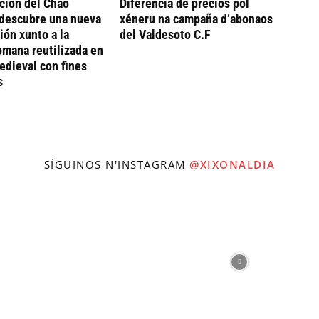
ción del Chao
Diferencia de precios pol
descubre una nueva
xéneru na campaña d’abonaos
ión xunto a la
del Valdesoto C.F
omana reutilizada en
dieval con fines
s
SÍGUINOS N'INSTAGRAM
@XIXONALDIA