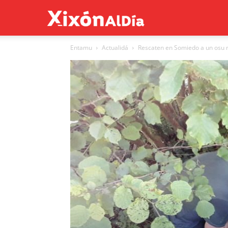
Xixón
Entamu
Actualidá
Rescaten en Somiedo a un osu m
al
día