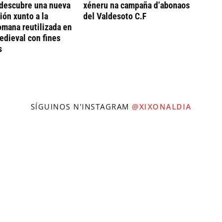
descubre una nueva
xéneru na campaña d’abonaos
ión xunto a la
del Valdesoto C.F
omana reutilizada en
dieval con fines
s
SÍGUINOS N'INSTAGRAM
@XIXONALDIA