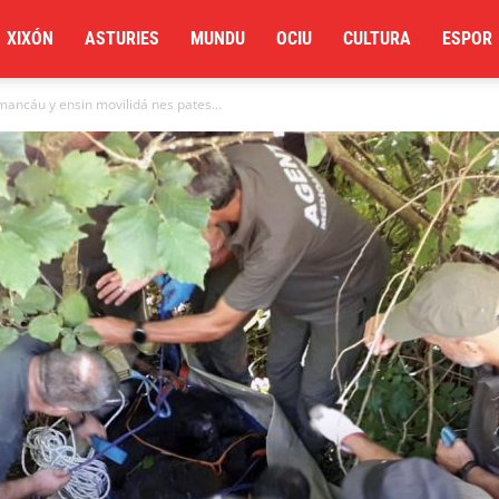
XIXÓN
ASTURIES
MUNDU
OCIU
CULTURA
ESPOR
ancáu y ensin movilidá nes pates...