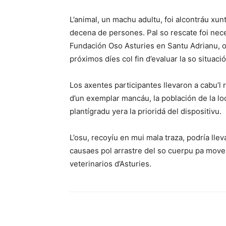
L’animal, un machu adultu, foi alcontráu xu
decena de persones. Pal so rescate foi neces
Fundación Oso Asturies en Santu Adrianu, 
próximos díes col fin d’evaluar la so situac
Los axentes participantes llevaron a cabu’l 
d’un exemplar mancáu, la población de la loc
plantígradu yera la prioridá del dispositivu.
L’osu, recoyíu en mui mala traza, podría lle
causaes pol arrastre del so cuerpu pa move
veterinarios d’Asturies.