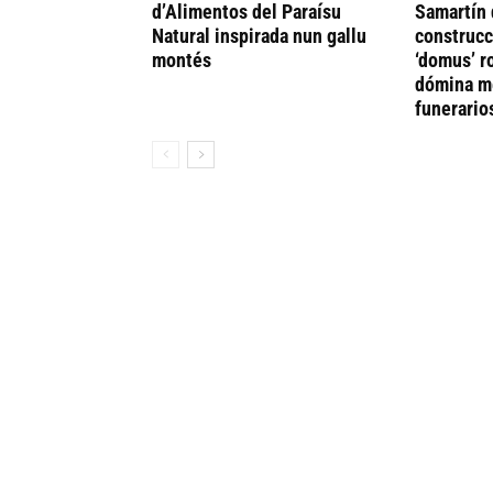
d’Alimentos del Paraísu
Samartín 
Natural inspirada nun gallu
construcc
montés
‘domus’ r
dómina me
funerario