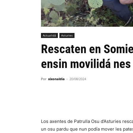
Actualidá
Asturies
Rescaten en Somie
ensin movilidá nes
Por
xixonaldia
-
20/08/2024
Los axentes de Patrulla Osu d’Asturies res
un osu pardu que nun podía mover les pates