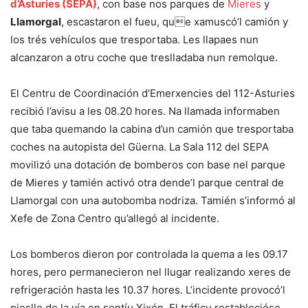
d’Asturies (SEPA)
, con base nos parques de
Mieres
y
Llamorgal
, escastaron el fueu, que xamuscó’l camión y
los trés vehículos que tresportaba. Les llapaes nun
alcanzaron a otru coche que treslladaba nun remolque.
El Centru de Coordinación d’Emerxencies del 112-Asturies
recibió l’avisu a les 08.20 hores. Na llamada informaben
que taba quemando la cabina d’un camión que tresportaba
coches na autopista del Güerna. La Sala 112 del SEPA
movilizó una dotación de bomberos con base nel parque
de Mieres y tamién activó otra dende’l parque central de
Llamorgal con una autobomba nodriza. Tamién s’informó al
Xefe de Zona Centro qu’allegó al incidente.
Los bomberos dieron por controlada la quema a les 09.17
hores, pero permanecieron nel llugar realizando xeres de
refrigeración hasta les 10.37 hores. L’incidente provocó’l
pieslle de la vía en sentíu Xixón. El tráficu restablecióse