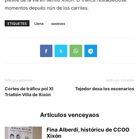
momentos depués nún de los carriles.
ETIQUETES
Llena
sucesos
Artículu anterior
Artículu viniente
Cortes de tráficu pol XI
Tejedor dexa los escenarios
Triatlón Villa de Xixón
Artículos venceyaos
Fina Alberdi, históricu de CCOO
Xixón