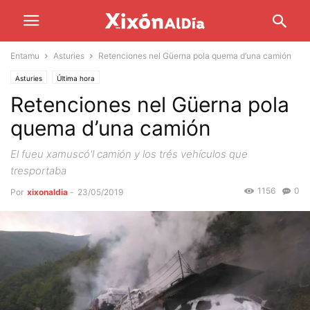
Entamu
Asturies
Retenciones nel Güerna pola quema d’una camión
Asturies
Última hora
Retenciones nel Güerna pola
quema d’una camión
El fueu xamuscó'l camión y los trés vehículos que
tresportaba
1156
0
Por
xixonaldia
-
23/05/2019