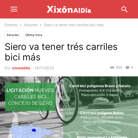
Entamu
Asturies
Siero va tener trés carriles bici más
Asturies
Última hora
Siero va tener trés carriles
bici más
690
0
Por
xixonaldia
-
14/11/2023