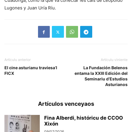
Cuadonga, como la que va conectar les cais de Leopoldo
Lugones y Juan Uría Ríu.
Artículu anterior
Artículu viniente
El cine asturianu traviesa’l
La Fundación Belenos
FICX
entama la XXIII Edición del
Seminariu d’Estudios
Asturianos
Artículos venceyaos
Fina Alberdi, históricu de CCOO
Xixón
09/07/2026