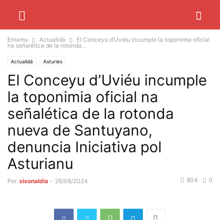
Entamu
Actualidá
El Conceyu d’Uviéu incumple la toponimia oficial
na señalética de la rotonda...
Actualidá
Asturies
El Conceyu d’Uviéu incumple
la toponimia oficial na
señalética de la rotonda
nueva de Santuyano,
denuncia Iniciativa pol
Asturianu
804
0
Por
xixonaldia
-
26/08/2024