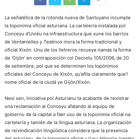
La señalética de la rotonda nueva de Santuyano incumple
la toponimia oficial asturiana. La cartelería instalada pol
Conceyu d’Uviéu na infraestructura que xune los barrios
de Ventanielles y Teatinos inora la forma tradicional y
oficial Xixón. Unu de los lletreros recueye namás la forma
de ‘Gijón’ en contraposición col Decretu 105/2006, de 20
de setiembre, pol que se determinen los topónimos
oficiales del Conceyu de Xixón, qu’afita claramente que’l
nome oficial de la ciudá ye Gijón/Xixón.
Nesi sen, Iniciativa pol Asturianu ta acabante de rexistrar
una reclamación al Conceyu afalando al equipu de
gobiernu de la capital a faer usu de la toponimia oficial na
cartelería y tamién de la llingua asturiana. La organización
de reivindicación llingüística considera que la presencia
del asturianu, de la toponimia oficial y l’usu bilingüe (centru