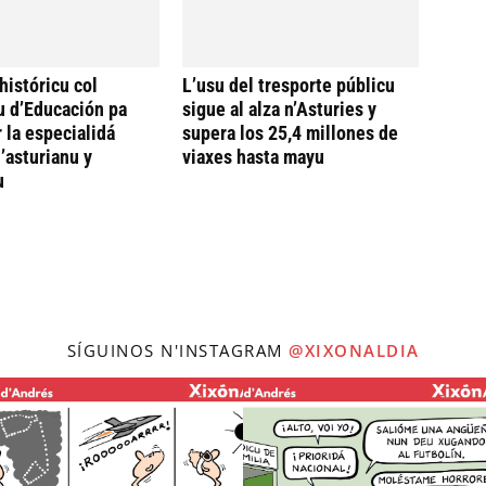
históricu col
L’usu del tresporte públicu
u d’Educación pa
sigue al alza n’Asturies y
 la especialidá
supera los 25,4 millones de
’asturianu y
viaxes hasta mayu
u
SÍGUINOS N'INSTAGRAM
@XIXONALDIA