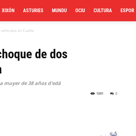
XIXÓN
ASTURIES
MUNDU
OCIU
CULTURA
ESPOR
 vehículos en Cuaña
choque de dos
a
na muyer de 38 años d'edá
1091
0