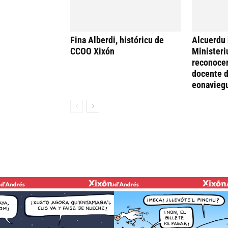
Fina Alberdi, históricu de
Alcuerdu 
CCOO Xixón
Ministeri
reconocer
docente d
eonavieg