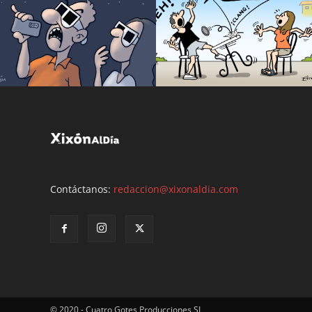
Contáctanos:
redaccion@xixonaldia.com
© 2020 - Cuatro Gotes Producciones SL