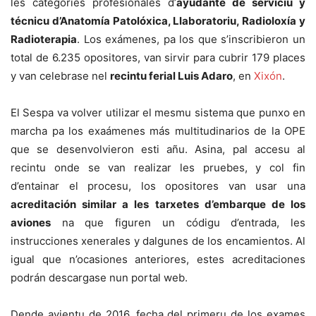
les categoríes profesionales d’
ayudante de serviciu y
técnicu d’Anatomía Patolóxica, Llaboratoriu, Radioloxía y
Radioterapia
. Los exámenes, pa los que s’inscribieron un
total de 6.235 opositores, van sirvir para cubrir 179 places
y van celebrase nel
recintu ferial Luis Adaro
, en
Xixón
.
El Sespa va volver utilizar el mesmu sistema que punxo en
marcha pa los exaámenes más multitudinarios de la OPE
que se desenvolvieron esti añu. Asina, pal accesu al
recintu onde se van realizar les pruebes, y col fin
d’entainar el procesu, los opositores van usar una
acreditación similar a les tarxetes d’embarque de los
aviones
na que figuren un códigu d’entrada, les
instrucciones xenerales y dalgunes de los encamientos. Al
igual que n’ocasiones anteriores, estes acreditaciones
podrán descargase nun portal web.
Dende avientu de 2016, fecha del primeru de los exames