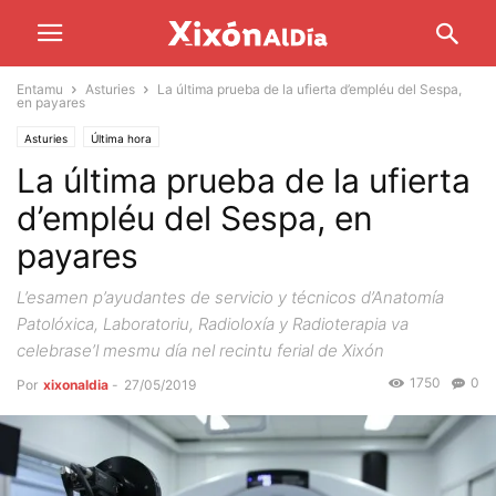
Entamu
Asturies
La última prueba de la ufierta d’empléu del Sespa,
en payares
Asturies
Última hora
La última prueba de la ufierta
d’empléu del Sespa, en
payares
L’esamen p’ayudantes de servicio y técnicos d’Anatomía
Patolóxica, Laboratoriu, Radioloxía y Radioterapia va
celebrase’l mesmu día nel recintu ferial de Xixón
1750
0
Por
xixonaldia
-
27/05/2019