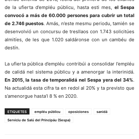
de la ufierta d’empléu públicu, hasta esti mes,
el Sespa
convocó a más de 60.000 persones para cubrir un total
de 2.746 puestos
. Amás, n’este mesmu periodu, tamién se
desenvolvió un concursu de tresllaos con 1.743 solicitúes
almitíes, de les que 1.020 saldáronse con un cambéu de
destín.
La ufierta pública d’empléu contribúi a consolidar l’empléu
de calidá nel sistema públicu y a amenorgar la interinidá.
En 2015, la tasa de temporalidá nel Sespa yera del 34%
.
Na actualidá esta cifra ta en redol al 20% y ta previsto que
s’amenorgue hasta’l 8 % en 2020.
ETIQUETES
empléu públicu
oposiciones
sanidá
Serviciu de Salú del Principáu (Sespa)