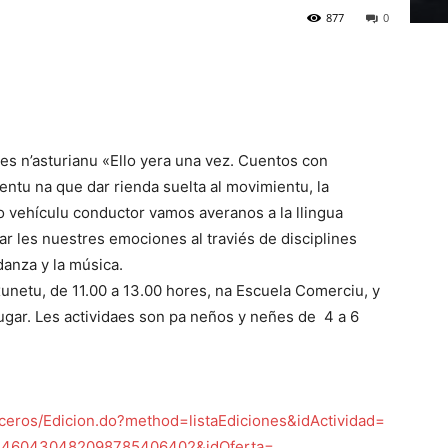
877
0
res n’asturianu «Ello yera una vez. Cuentos con
tu na que dar rienda suelta al movimientu, la
 vehículu conductor vamos averanos a la llingua
sar les nuestres emociones al traviés de disciplines
 danza y la música.
e xunetu, de 11.00 a 13.00 hores, na Escuela Comerciu, y
lugar. Les actividaes son pa neños y neñes de 4 a 6
ceros/Edicion.
do?method=listaEdiciones&
idActividad=
3460430482098785406402&
idOferta=