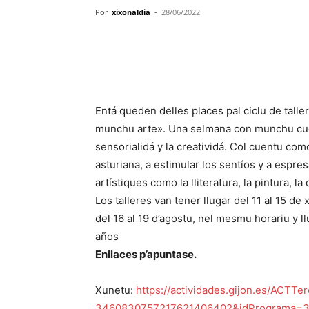
Por
xixonaldia
-
28/06/2022
Entá queden delles places pal ciclu de talle
munchu arte».
Una selmana con munchu cuen
sensorialidá y la creatividá.
Col cuentu como
asturiana, a estimular los sentíos y a espre
artístiques como la lliteratura, la pintura, la
Los talleres van tener llugar del 11 al 15 d
del 16 al 19 d’agostu, nel mesmu horariu y l
años
Enllaces p’apuntase.
Xunetu:
https://actividades.
gijon.es/ACTTer
3460830757217621406402&
idPrograma=