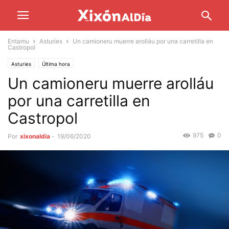
Entamu
Asturies
Un camioneru muerre arolláu por una carretilla en
Castropol
Asturies
Última hora
Un camioneru muerre arolláu
por una carretilla en
Castropol
975
0
Por
xixonaldia
-
19/06/2020