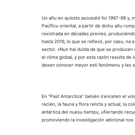
Un añu en qu’esto asocedió foi 1997-98 y, ma
Pacíficu oriental, a partir de dichu añu romp
rexistrada en décades previes, produciéndos
hasta 2016, lo que se reflexó, por casu, na es
sector. «Nun hai dulda de que se producen es
el clima global, y por esta razón resulta de 
dexen conocer meyor esti fenómenu y les so
En “Past Antarctica” tamién s’enceten el vol
recién, la fauna y flora relicta y actual, la 
antártica del nuesu tiempu, ufiertando recur
promoviendo la investigación adicional nos 