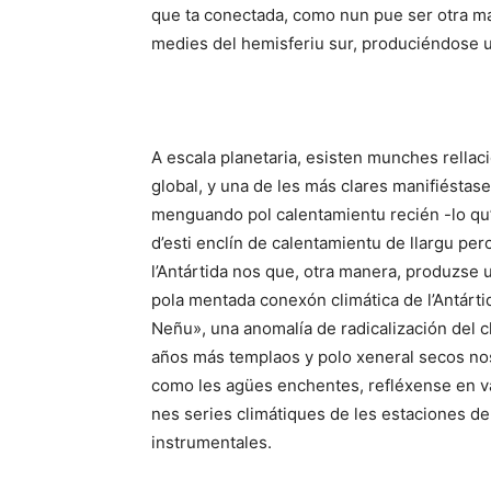
que ta conectada, como nun pue ser otra man
medies del hemisferiu sur, produciéndose un
A escala planetaria, esisten munches rellac
global, y una de les más clares manifiéstas
menguando pol calentamientu recién -lo qu’af
d’esti enclín de calentamientu de llargu pe
l’Antártida nos que, otra manera, produzse
pola mentada conexón climática de l’Antárti
Neñu», una anomalía de radicalización del cli
años más templaos y polo xeneral secos no
como les agües enchentes, refléxense en va
nes series climátiques de les estaciones de
instrumentales.