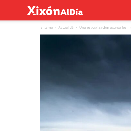
Xixón
Entamu
Actualidá
Una espublización axunta les inv
al
día