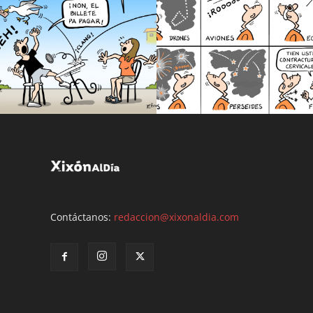
Contáctanos:
redaccion@xixonaldia.com