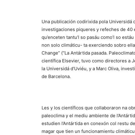
Una publicación codirixida pola Universidá 
investigaciones piqueres y refeches de 40 e
qu’enceten tantu’l so pasáu como’l so estáu 
non solo climáticu- ta exerciendo sobro ella
Change” (“La Antártida pasada. Paleoclimato
científica Elsevier, tuvo como directores a
la Universidá d’Uviéu, y a Marc Oliva, inve
de Barcelona.
Les y los científicos que collaboraron na o
paleoclima y el mediu ambiente de l’Antárti
estudien l’Antártida en conexón col restu del
magar que tien un funcionamientu climáticu 