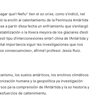
gar que’l Neñu” tien el so orixe, como s’indicó, nel
ió la enclín al calentamientu de la Península Antártida
e a partir d’esa fecha un enfriamientu que s’enllargó
tabilización o la llixera meyora de los glaciares d’esti
ti tipu d’interconexiones ente’l clima de l’Antártida y
vital importancia siguir les investigaciones que nos
s consecuencies», afirma’l profesor Jesús Ruiz.
canismu, los suelos antárticos, los enclinos climáticos
colonización humana y la geopolítica ya investigación
sos pa la comprensión de l’Antártida y la so hestoria y
esfuercios de caltenimientu.