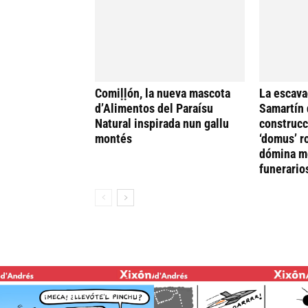
Comiḷḷón, la nueva mascota
La escava
d’Alimentos del Paraísu
Samartín 
Natural inspirada nun gallu
construcc
montés
‘domus’ r
dómina me
funerario