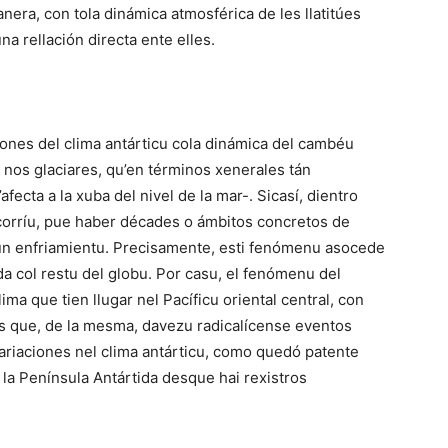
era, con tola dinámica atmosférica de les llatitúes
a rellación directa ente elles.
iones del clima antárticu cola dinámica del cambéu
e nos glaciares, qu’en términos xenerales tán
ecta a la xuba del nivel de la mar-. Sicasí, dientro
rcorríu, pue haber décades o ámbitos concretos de
 un enfriamientu. Precisamente, esti fenómenu asocede
da col restu del globu. Por casu, el fenómenu del
ma que tien llugar nel Pacíficu oriental central, con
s que, de la mesma, davezu radicalícense eventos
riaciones nel clima antárticu, como quedó patente
 la Península Antártida desque hai rexistros