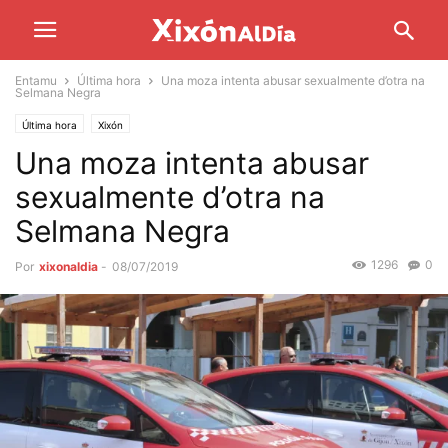
Entamu
Última hora
Una moza intenta abusar sexualmente d’otra na
Selmana Negra
Última hora
Xixón
Una moza intenta abusar
sexualmente d’otra na
Selmana Negra
1296
0
Por
xixonaldia
-
08/07/2019