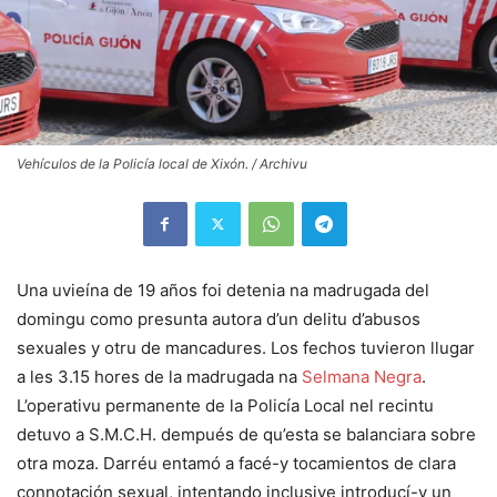
Vehículos de la Policía local de Xixón. / Archivu
Una uvieína de 19 años foi detenia na madrugada del
domingu como presunta autora d’un delitu d’abusos
sexuales y otru de mancadures. Los fechos tuvieron llugar
a les 3.15 hores de la madrugada na
Selmana Negra
.
L’operativu permanente de la Policía Local nel recintu
detuvo a S.M.C.H. dempués de qu’esta se balanciara sobre
otra moza. Darréu entamó a facé-y tocamientos de clara
connotación sexual, intentando inclusive introducí-y un