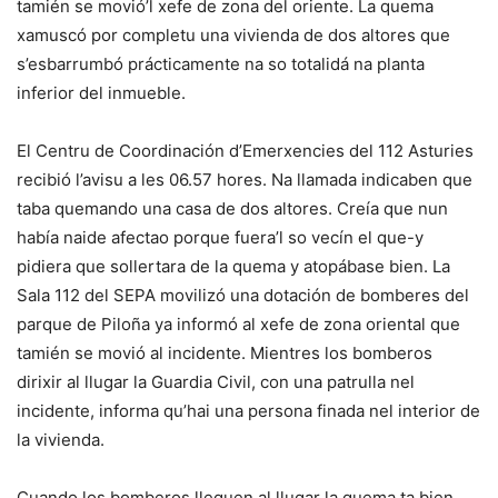
tamién se movió’l xefe de zona del oriente. La quema
xamuscó por completu una vivienda de dos altores que
s’esbarrumbó prácticamente na so totalidá na planta
inferior del inmueble.
El Centru de Coordinación d’Emerxencies del 112 Asturies
recibió l’avisu a les 06.57 hores. Na llamada indicaben que
taba quemando una casa de dos altores. Creía que nun
había naide afectao porque fuera’l so vecín el que-y
pidiera que sollertara de la quema y atopábase bien. La
Sala 112 del SEPA movilizó una dotación de bomberes del
parque de Piloña ya informó al xefe de zona oriental que
tamién se movió al incidente. Mientres los bomberos
dirixir al llugar la Guardia Civil, con una patrulla nel
incidente, informa qu’hai una persona finada nel interior de
la vivienda.
Cuando los bomberos lleguen al llugar la quema ta bien