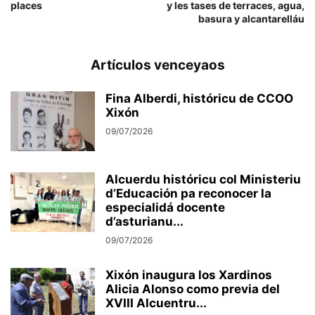
places
y les tases de terraces, agua,
basura y alcantarelláu
Artículos venceyaos
Fina Alberdi, históricu de CCOO
Xixón
09/07/2026
Alcuerdu históricu col Ministeriu
d’Educación pa reconocer la
especialidá docente
d’asturianu...
09/07/2026
Xixón inaugura los Xardinos
Alicia Alonso como previa del
XVIII Alcuentru...