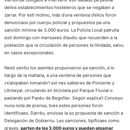
dellos establecimientos hosteleros que se negaben a
zarrar. Por esti motivu, más d’una ventena d’ellos foron
denunciaos pol cuerpu policial y propuestos pa una
sanción mínima de 3.000 euros. La Policía Local patrulla
esti domingu con mensaxes d’audiu que recuerden a la
población que la circulación de persones ta llindada, salvu
en casos escepcionales.
Nesti sentíu los axentes propunxeron pa sanción, a lo
llargo de la mañana, a una ventena de persones que
«s’atopaben tomando’l sol nes sableres de Poniente y
L’Arbeyal, circulando en bicicleta pol Parque Fluvial o
pasiando pol Paséu de Begoña». Según esplica’l Conceyu
nuna nota de prensa, toes estes persones foron
identificaes. Darréu, enviose la so propuesta de sanción a
Delegación de Gobiernu. Les sanciones, tipificaes como
graves,
parten de los 3.000 euros y pueden algamar