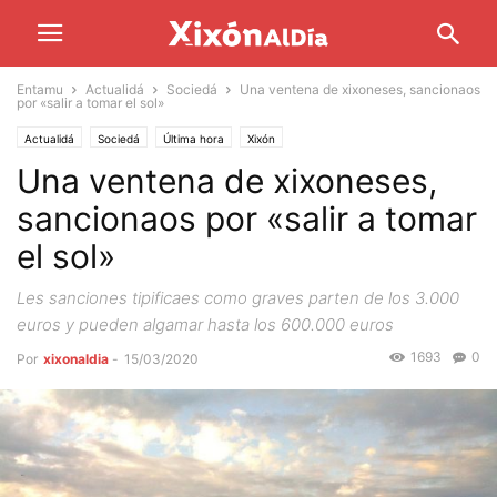
Entamu
Actualidá
Sociedá
Una ventena de xixoneses, sancionaos
por «salir a tomar el sol»
Actualidá
Sociedá
Última hora
Xixón
Una ventena de xixoneses,
sancionaos por «salir a tomar
el sol»
Les sanciones tipificaes como graves parten de los 3.000
euros y pueden algamar hasta los 600.000 euros
1693
0
Por
xixonaldia
-
15/03/2020