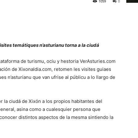
1059
0
isites temátiques n’asturianu torna a la ciudá
 plataforma de turismu, ociu y hestoria VerAsturies.com
ación de Xixonaldia.com, retomen les visites guiaes
es n’asturianu que van ufrise al públicu a lo llargo de
r la ciudá de Xixón a los propios habitantes del
 xeneral, asina como a cualesquier persona que
 conocer distintos aspectos de la mesma sintiendo la