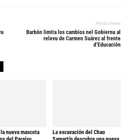
Artículu viniente
va
Barbón limita los cambios nel Gobiernu al
relevu de Carmen Suárez al frente
d’Educación
 la nueva mascota
La escavación del Chao
os del Paraísu
Samartín descubre una nueva