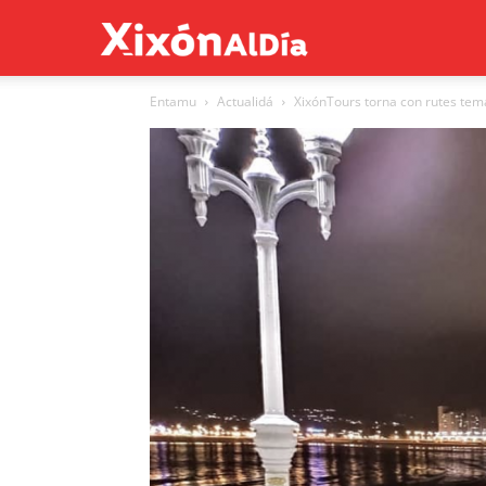
Xixón
Entamu
Actualidá
XixónTours torna con rutes tem
al
día