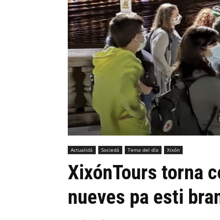
Actualidá
Sociedá
Tema del día
Xixón
XixónTours torna c
nueves pa esti bra