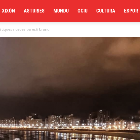
XIXÓN
ASTURIES
MUNDU
OCIU
CULTURA
ESPOR
átiques nueves pa esti branu