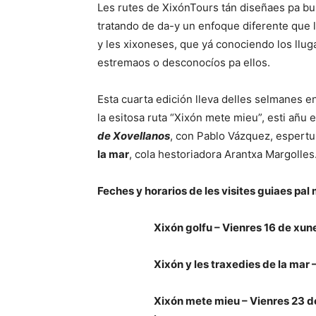
Les rutes de XixónTours tán diseñaes pa busc
tratando de da-y un enfoque diferente que ll
y les xixoneses, que yá conociendo los llug
estremaos o desconocíos pa ellos.
Esta cuarta edición lleva delles selmanes e
la esitosa ruta “Xixón mete mieu”, esti añu
de Xovellanos
, con Pablo Vázquez, espertu 
la mar
, cola hestoriadora Arantxa Margolles
Feches y horarios de les visites guiaes pa
Xixón golfu – Vienres 16 de xun
Xixón y les traxedies de la mar
Xixón mete mieu – Vienres 23 d