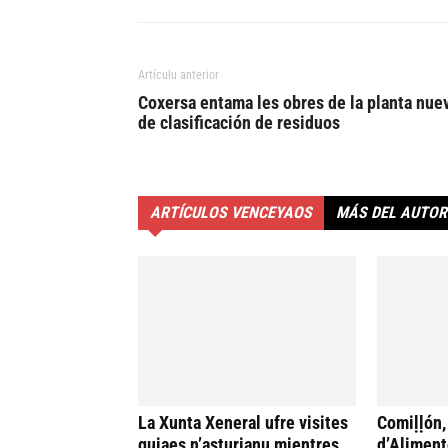
Artículu anterior
Coxersa entama les obres de la planta nue
de clasificación de residuos
ARTÍCULOS VENCEYAOS
MÁS DEL AUTOR
La Xunta Xeneral ufre visites
Comiḷḷón,
guiaes n’asturianu mientres
d’Aliment