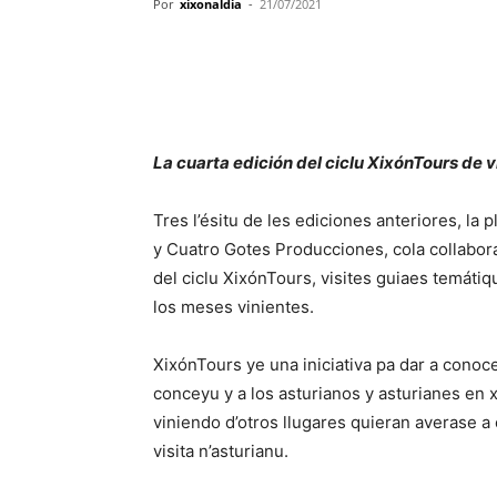
Por
xixonaldia
-
21/07/2021
La cuarta edición del ciclu XixónTours de v
Tres l’ésitu de les ediciones anteriores, la
y Cuatro Gotes Producciones, cola collabor
del ciclu XixónTours, visites guiaes temátiqu
los meses vinientes.
XixónTours ye una iniciativa pa dar a conoce
conceyu y a los asturianos y asturianes en
viniendo d’otros llugares quieran averase a
visita n’asturianu.