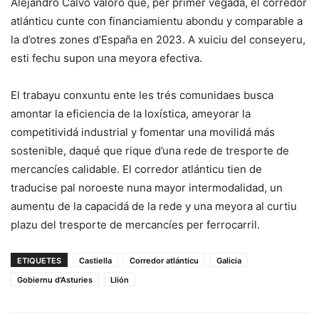
Alejandro Calvo valoró que, per primer vegada, el corredor
atlánticu cunte con financiamientu abondu y comparable a
la d’otres zones d’España en 2023. A xuiciu del conseyeru,
esti fechu supon una meyora efectiva.
El trabayu conxuntu ente les trés comunidaes busca
amontar la eficiencia de la loxística, ameyorar la
competitividá industrial y fomentar una movilidá más
sostenible, daqué que rique d’una rede de tresporte de
mercancíes calidable. El corredor atlánticu tien de
traducise pal noroeste nuna mayor intermodalidad, un
aumentu de la capacidá de la rede y una meyora al curtiu
plazu del tresporte de mercancíes per ferrocarril.
ETIQUETES
Castiella
Corredor atlánticu
Galicia
Gobiernu d'Asturies
Llión