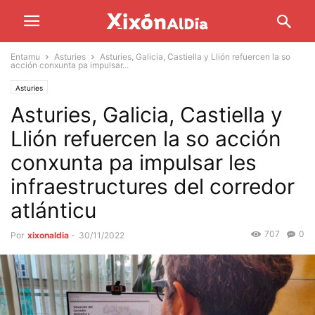
Entamu
Asturies
Asturies, Galicia, Castiella y Llión refuercen la so
acción conxunta pa impulsar...
Asturies
Asturies, Galicia, Castiella y
Llión refuercen la so acción
conxunta pa impulsar les
infraestructures del corredor
atlánticu
707
0
Por
xixonaldia
-
30/11/2022