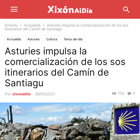
Entamu
Actualidá
Asturies impulsa la comercialización de los sos
itinerarios del Camín de Santiagu
Actualidá
Asturies
Cultura
Tema del día
Asturies impulsa la
comercialización de los sos
itinerarios del Camín de
Santiagu
752
0
Por
xixonaldia
-
28/05/2021