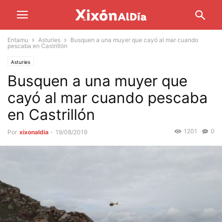
Entamu
Asturies
Busquen a una muyer que cayó al mar cuando
pescaba en Castrillón
Asturies
Busquen a una muyer que
cayó al mar cuando pescaba
en Castrillón
1201
0
Por
xixonaldia
-
19/08/2019