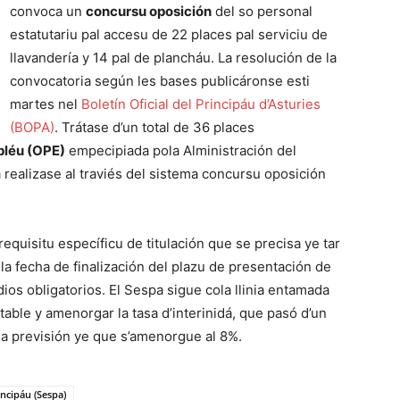
convoca un
concursu oposición
del so personal
estatutariu pal accesu de 22 places pal serviciu de
llavandería y 14 pal de plancháu. La resolución de la
convocatoria según les bases publicáronse esti
martes nel
Boletín Oficial del Principáu d’Asturies
(BOPA)
. Trátase d’un total de 36 places
pléu (OPE)
empecipiada pola Alministración del
a realizase al traviés del sistema concursu oposición
equisitu específicu de titulación que se precisa ye tar
la fecha de finalización del plazu de presentación de
tudios obligatorios. El Sespa sigue cola llinia entamada
able y amenorgar la tasa d’interinidá, que pasó d’un
 la previsión ye que s’amenorgue al 8%.
incipáu (Sespa)