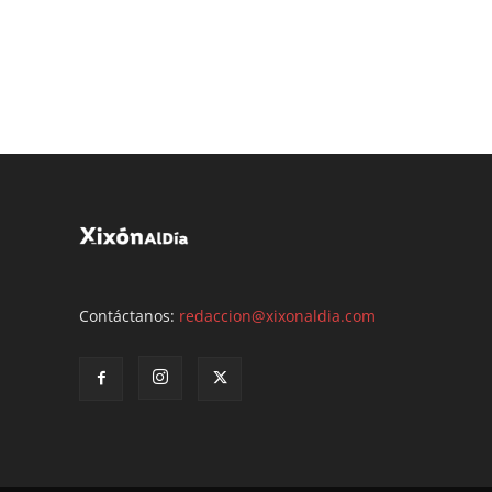
Contáctanos:
redaccion@xixonaldia.com