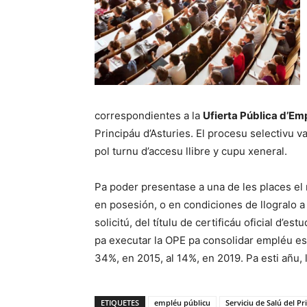
correspondientes a la
Ufierta Pública d’Em
Principáu d’Asturies. El procesu selectivu v
pol turnu d’accesu llibre y cupu xeneral.
Pa poder presentase a una de les places el r
en posesión, o en condiciones de llogralo a 
solicitú, del títulu de certificáu oficial d’es
pa executar la OPE pa consolidar empléu est
34%, en 2015, al 14%, en 2019. Pa esti añu,
ETIQUETES
empléu públicu
Serviciu de Salú del Pr