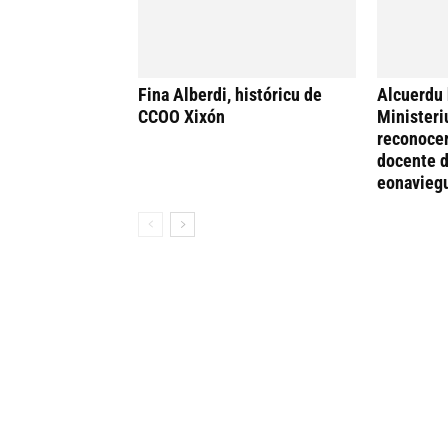
Fina Alberdi, históricu de
Alcuerdu 
CCOO Xixón
Ministeri
reconocer
docente d
eonavieg