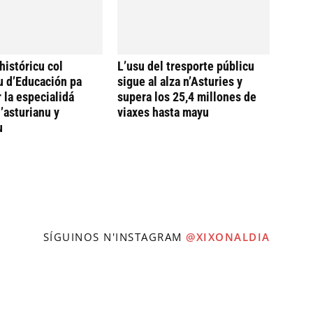
históricu col
L’usu del tresporte públicu
u d’Educación pa
sigue al alza n’Asturies y
 la especialidá
supera los 25,4 millones de
’asturianu y
viaxes hasta mayu
u
SÍGUINOS N'INSTAGRAM
@XIXONALDIA