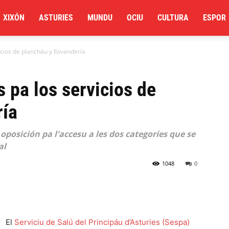
XIXÓN
ASTURIES
MUNDU
OCIU
CULTURA
ESPOR
cios de plancháu y llavandería
 pa los servicios de
ría
oposición pa l'accesu a les dos categoríes que se
al
1048
0
El
Serviciu de Salú del Principáu d’Asturies (Sespa)